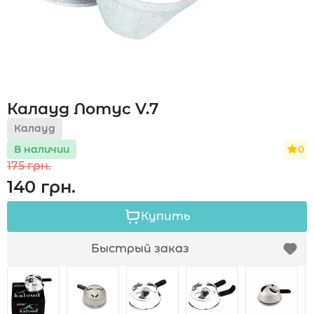
Акции
Калауд Лотус V.7
Укр
Рус
Калауд
0
В наличии
175 грн.
140 грн.
Купить
Быстрый заказ