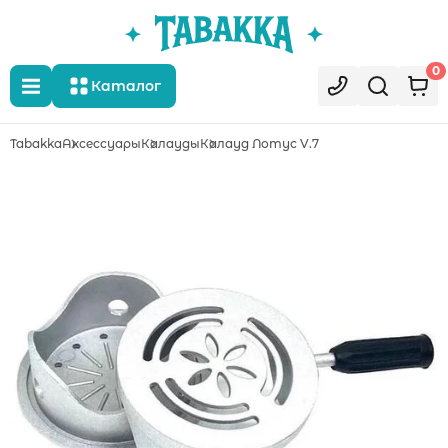
0
Каталог
Tabakka
Аксессуары
Калауды
Калауд Лотус V.7