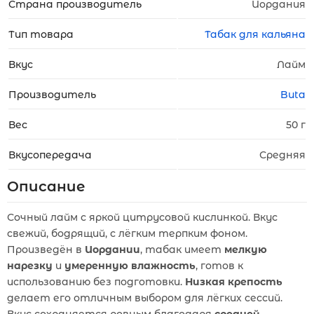
Страна производитель
Иордания
Тип товара
Табак для кальяна
Вкус
Лайм
Производитель
Buta
Вес
50 г
Вкусопередача
Средняя
Описание
Сочный лайм с яркой цитрусовой кислинкой. Вкус
свежий, бодрящий, с лёгким терпким фоном.
Произведён в
Иордании
, табак имеет
мелкую
нарезку
и
умеренную влажность
, готов к
использованию без подготовки.
Низкая крепость
делает его отличным выбором для лёгких сессий.