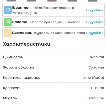
Гарантия.
Обмен/возврат товара в
Подробнее
течение 14 дней
Оплата.
Подробнее
Оплата при получении товара
Доставка.
Подробнее
Курьером по Киев, Новая Почта
Характеристики
Дымность
Высокая
Жаростойкость
Средняя
Короткое название
Lime (Лайм)
Крепость
Низкая
Модель
Gold Line