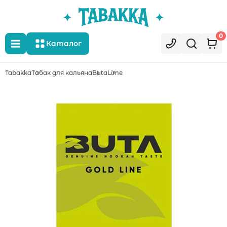
0
Каталог
Tabakka
Табак для кальяна
Buta
Lime