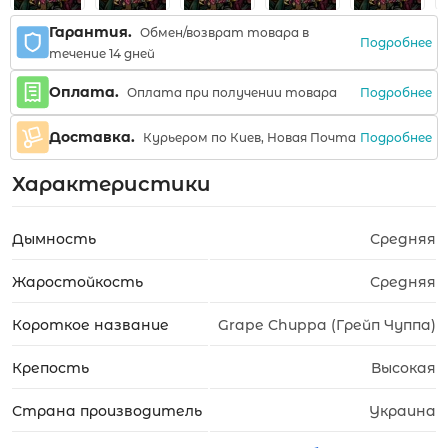
Гарантия.
Обмен/возврат товара в
Подробнее
течение 14 дней
Оплата.
Подробнее
Оплата при получении товара
Доставка.
Подробнее
Курьером по Киев, Новая Почта
Характеристики
Дымность
Средняя
Жаростойкость
Средняя
Короткое название
Grape Chuppa (Грейп Чуппа)
Крепость
Высокая
Страна производитель
Украина