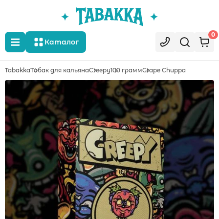
0
Каталог
Tabakka
Табак для кальяна
Creepy
100 грамм
Grape Chuppa