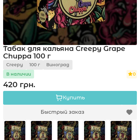
Акции
Табак для кальяна Creepy Grape
Укр
Рус
Chuppa 100 г
Creepy
100 г
Виноград
0
В наличии
420 грн.
Купить
Быстрый заказ