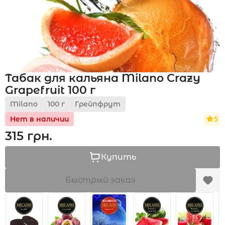
Акции
Табак для кальяна Milano Crazy
Укр
Рус
Grapefruit 100 г
Milano
100 г
Грейпфрут
5
Нет в наличии
315 грн.
Купить
Быстрый заказ