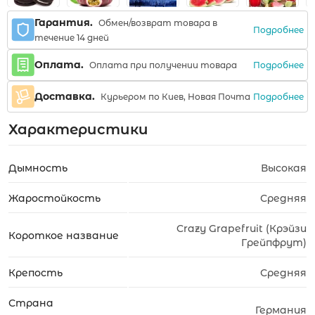
Гарантия.
Обмен/возврат товара в
Подробнее
течение 14 дней
Оплата.
Подробнее
Оплата при получении товара
Доставка.
Подробнее
Курьером по Киев, Новая Почта
Характеристики
Дымность
Высокая
Жаростойкость
Средняя
Crazy Grapefruit (Крэйзи
Короткое название
Грейпфрут)
Крепость
Средняя
Страна
Германия