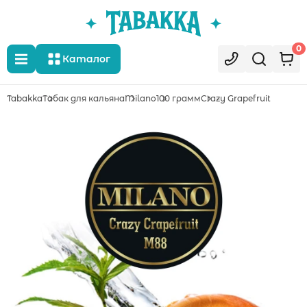
0
Каталог
Tabakka
Табак для кальяна
Milano
100 грамм
Crazy Grapefruit