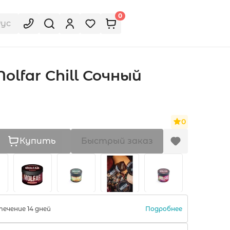
0
Рус
olfar Chill Сочный
0
Купить
Быстрый заказ
Подробнее
ечение 14 дней