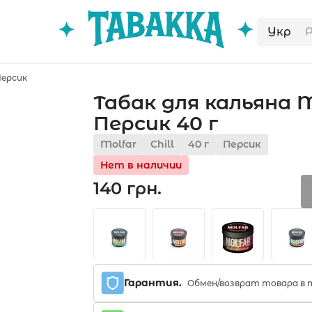
Укр
Персик
Табак для кальяна M
Персик 40 г
Molfar
Chill
40 г
Персик
Нет в наличии
140 грн.
Гарантия.
Обмен/возврат товара в т