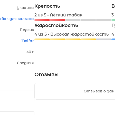
Крепость
В
Украина
2 из 5 - Лёгкий табак
3
абак для кальяна
Жаростойкость
Г
Персик
4 из 5 - Высокая жаростойкость
4
Molfar
40 г
Средняя
Отзывы
Отзывов о дан