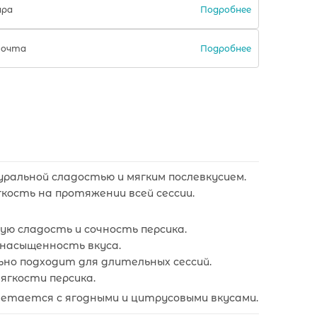
Подробнее
ара
Подробнее
Почта
туральной сладостью и мягким послевкусием.
ость на протяжении всей сессии.
ую сладость и сочность персика.
насыщенность вкуса.
льно подходит для длительных сессий.
ягкости персика.
очетается с ягодными и цитрусовыми вкусами.