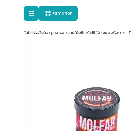
Каталог
Tabakka
Табак для кальяна
Molfar
Chill
40 грамм
Сочный 