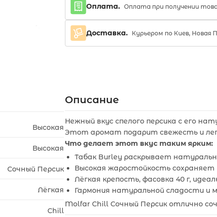
Оплата.
Оплата при получении тов
Доставка.
Курьером по Киев, Новая 
Описание
Нежный вкус спелого персика с его на
Высокая
Этот аромат подарит свежесть и легк
Что делает этот вкус таким ярким:
Высокая
Табак Burley раскрывает натуральн
Высокая жаростойкость сохраняет 
Сочный Персик
Лёгкая крепость, фасовка 40 г, идеа
Лёгкая
Гармония натуральной сладости и м
Molfar Chill Сочный Персик отлично с
Chill