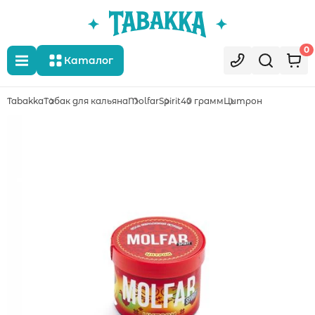
0
Каталог
Tabakka
Табак для кальяна
Molfar
Spirit
40 грамм
Цитрон