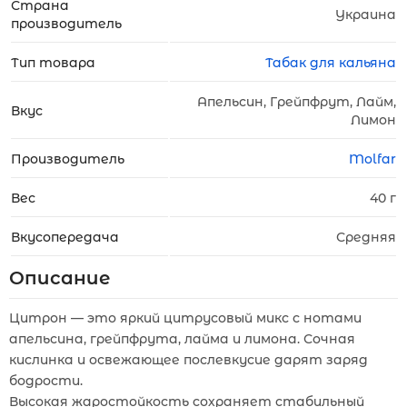
Страна
Украина
производитель
Тип товара
Табак для кальяна
Апельсин, Грейпфрут, Лайм,
Вкус
Лимон
Производитель
Molfar
Вес
40 г
Вкусопередача
Средняя
Описание
Цитрон — это яркий цитрусовый микс с нотами
апельсина, грейпфрута, лайма и лимона. Сочная
кислинка и освежающее послевкусие дарят заряд
бодрости.
Высокая жаростойкость сохраняет стабильный