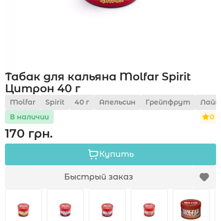
Акции
Табак для кальяна Molfar Spirit
Укр
Рус
Цитрон 40 г
Molfar
Spirit
40 г
Апельсин
Грейпфрут
Лайм
0
В наличии
170 грн.
Купить
Быстрый заказ