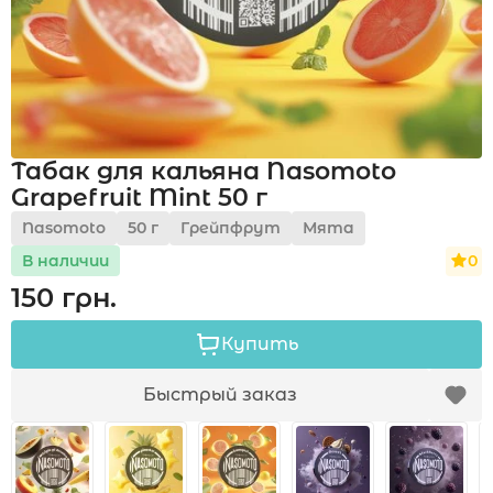
Акции
Табак для кальяна Nasomoto
Укр
Рус
Grapefruit Mint 50 г
Nasomoto
50 г
Грейпфрут
Мята
0
В наличии
150 грн.
Купить
Быстрый заказ