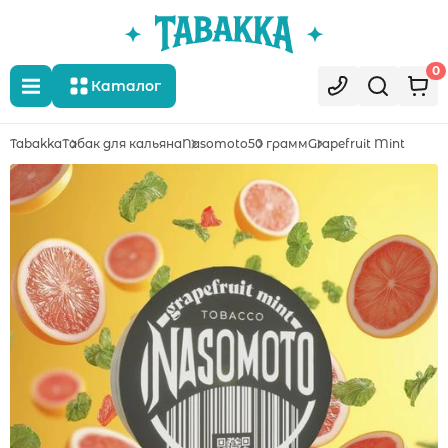
0
Каталог
Tabakka
Табак для кальяна
Nasomoto
50 грамм
Grapefruit Mint