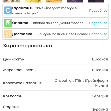
Гарантия.
Обмен/возврат товара в
Подробнее
течение 14 дней
Оплата.
Подробнее
Оплата при получении товара
Доставка.
Подробнее
Курьером по Киев, Новая Почта
Характеристики
Дымность
Высокая
Жаростойкость
Высокая
Grapefruit Mint (Грейпфрут
Короткое название
Минт)
Крепость
Середня
Страна
Украина