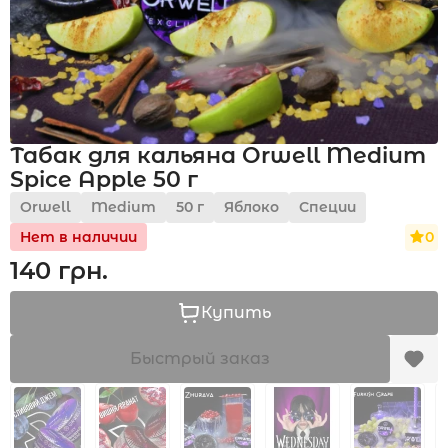
Акции
Табак для кальяна Orwell Medium
Укр
Рус
Spice Apple 50 г
Orwell
Medium
50 г
Яблоко
Специи
0
Нет в наличии
140 грн.
Купить
Быстрый заказ