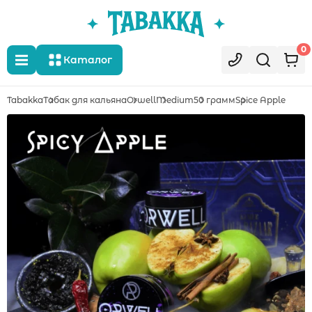
0
Каталог
Tabakka
Табак для кальяна
Orwell
Medium
50 грамм
Spice Apple