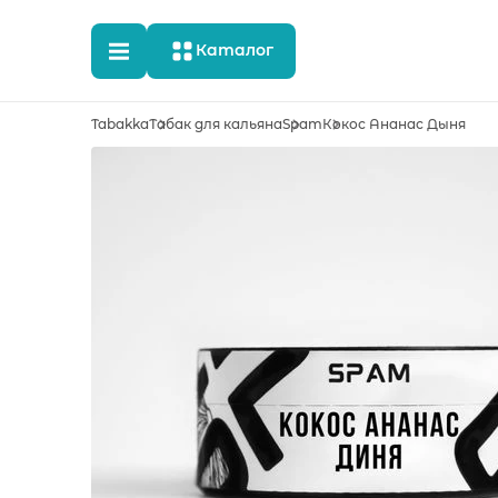
Каталог
Tabakka
Табак для кальяна
Spam
Кокос Ананас Дыня