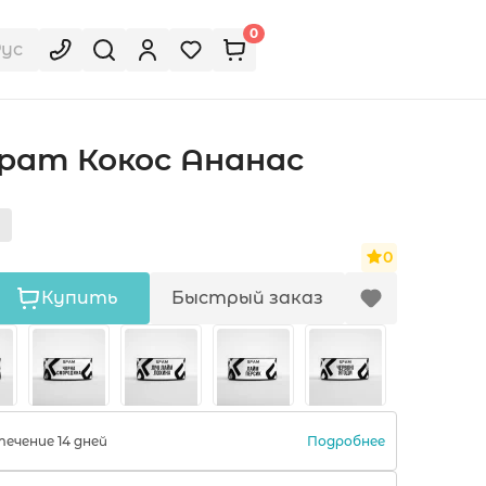
0
Рус
Spam Кокос Ананас
я
0
Купить
Быстрый заказ
Подробнее
ечение 14 дней