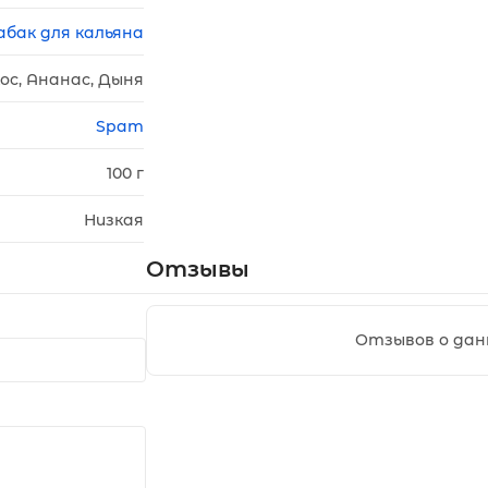
абак для кальяна
ос, Ананас, Дыня
Spam
100 г
Низкая
Отзывы
Отзывов о дан