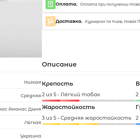
Оплата.
Оплата при получении тов
Доставка.
Курьером по Киев, Новая 
Описание
Низкая
Крепость
В
2 из 5 - Лёгкий табак
2
Средняя
Жаростойкость
Г
кос Ананас Дыня
3 из 5 - Средняя жаростойкость
2
Лёгкая
Украина