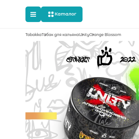
Каталог
Tabakka
Табак для кальяна
Unity
Orange Blossom