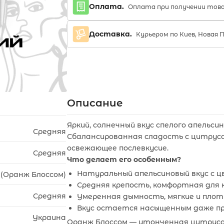
Оплата.
Оплата при получении тов
Доставка.
Курьером по Киев, Новая 
Описание
Яркий, солнечный вкус спелого апельс
Средняя
Сбалансированная сладость с цитрус
освежающее послевкусие.
Средняя
Что делает его особенным?
Натуральный апельсиновый вкус с 
 (Оранж Блоссом)
Средняя крепость, комфортная для 
Средняя
Умеренная дымность, мягкие и плот
Вкус остается насыщенным даже пр
Украина
Оранж Блоссом — утонченная цитрусо