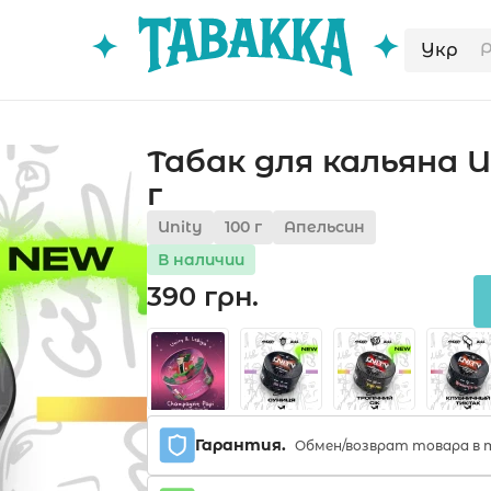
Укр
Табак для кальяна U
г
Unity
100 г
Апельсин
В наличии
390 грн.
Гарантия.
Обмен/возврат товара в т