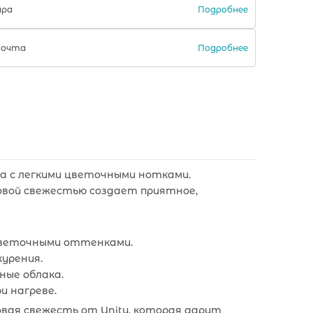
Подробнее
ара
Подробнее
Почта
ина с легкими цветочными нотками.
овой свежестью создает приятное,
цветочными оттенками.
курения.
ные облака.
и нагреве.
вая свежесть от Unity, которая дарит