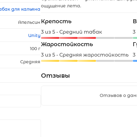
ощущение лета.
абак для кальяна
Крепость
В
Апельсин
3 из 5 - Средний табак
3
Unity
Жаростойкость
Г
100 г
3 из 5 - Средняя жаростойкость
3
Средняя
Отзывы
Отзывов о дан