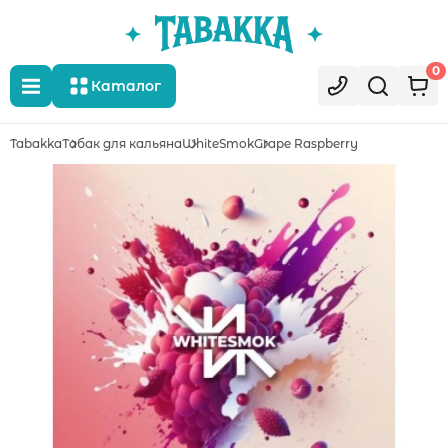
0
Каталог
Tabakka
Табак для кальяна
WhiteSmok
Grape Raspberry