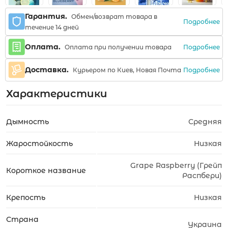
Гарантия.
Обмен/возврат товара в
Подробнее
течение 14 дней
Оплата.
Подробнее
Оплата при получении товара
Доставка.
Подробнее
Курьером по Киев, Новая Почта
Характеристики
Дымность
Средняя
Жаростойкость
Низкая
Grape Raspberry (Грейп
Короткое название
Распбери)
Крепость
Низкая
Страна
Украина