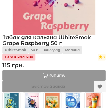
Акции
Табак для кальяна WhiteSmok
Укр
Рус
Grape Raspberry 50 г
WhiteSmok
50 г
Виноград
Малина
0
Нет в наличии
115 грн.
Купить
Быстрый заказ