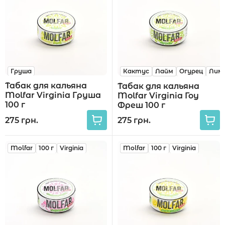
Груша
Кактус
Лайм
Огурец
Лим
Табак для кальяна
Табак для кальяна
Molfar Virginia Груша
Molfar Virginia Гоу
100 г
Фреш 100 г
275 грн.
275 грн.
Molfar
100 г
Virginia
Molfar
100 г
Virginia