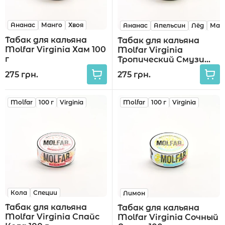
Ананас
Манго
Хвоя
Ананас
Апельсин
Лёд
Ман
Табак для кальяна
Табак для кальяна
Molfar Virginia Хам 100
Molfar Virginia
г
Тропический Смузи
100 г
275 грн.
275 грн.
Molfar
100 г
Virginia
Molfar
100 г
Virginia
Кола
Специи
Лимон
Табак для кальяна
Табак для кальяна
Molfar Virginia Спайс
Molfar Virginia Сочный