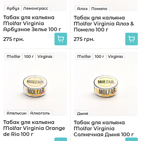
Арбуз
Лемонграсс
Алоэ
Помело
Табак для кальяна
Табак для кальяна
Molfar Virginia
Molfar Virginia Алоэ &
Арбузное Зелье 100 г
Помело 100 г
275 грн.
275 грн.
Molfar
100 г
Virginia
Molfar
100 г
Virginia
Апельсин
Алкоголь
Дыня
Табак для кальяна
Табак для кальяна
Molfar Virginia Orange
Molfar Virginia
de Rio 100 г
Солнечная Дыня 100 г