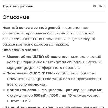
Производитель
Elf Bar
Описание
Нежный кокос с сочной дыней
– гармоничное
сочетание тропической сливочности и сладкой
свежести. Легкий, но насыщенный вкус, который
раскрывается с каждой затяжкой.
Что важно знать:
Испытайте ULTRA-обновление
– металлический
корпус, улучшенная сетчатая спираль и удобный
мундштук для комфортного парения.
Технология QUAQ MESH
– стабильная работа,
насыщенный вкус и плотный пар на протяжении
всего использования.
Компактность и мощность
–
размер 19 × 105,8 мм
,
аккумулятор
650 мАч
,
1500 тяг
,
15 мл жидкости
,
никотин
2%
.
Elf Bar Ultra Coconut Melon
– мягкая экзотика с ярким