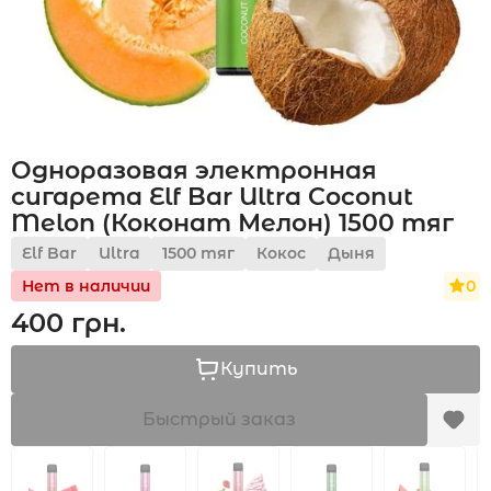
Акции
Одноразовая электронная
Укр
Рус
сигарета Elf Bar Ultra Coconut
Melon (Коконат Мелон) 1500 тяг
Elf Bar
Ultra
1500 тяг
Кокос
Дыня
0
Нет в наличии
400 грн.
Купить
Быстрый заказ