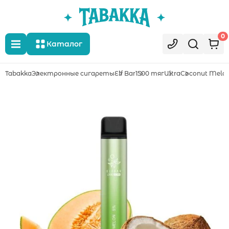
0
Каталог
Tabakka
Электронные сигареты
Elf Bar
1500 тяг
Ultra
Coconut Melo