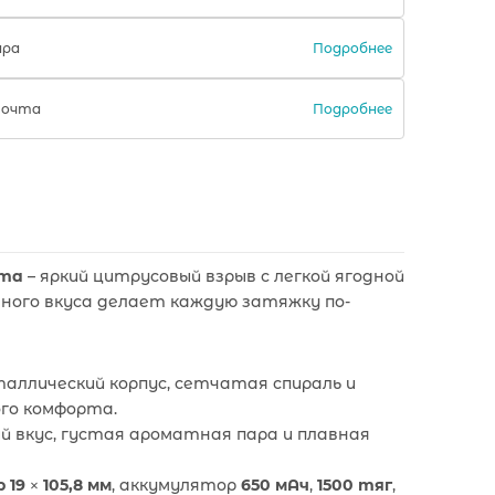
Подробнее
ара
Подробнее
Почта
ута
– яркий цитрусовый взрыв с легкой ягодной
нного вкуса делает каждую затяжку по-
аллический корпус, сетчатая спираль и
го комфорта.
 вкус, густая ароматная пара и плавная
 19 × 105,8 мм
, аккумулятор
650 мАч
,
1500 тяг
,