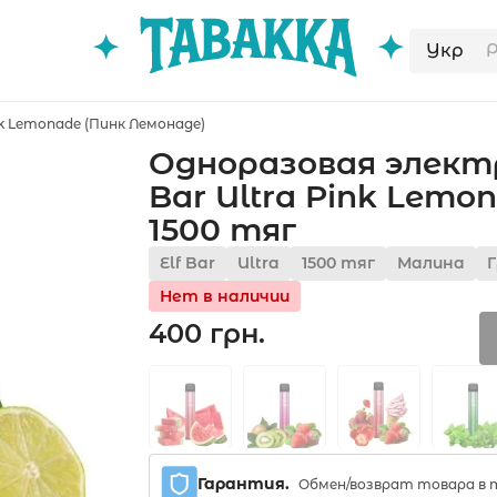
Укр
k Lemonade (Пинк Лемонаде)
Одноразовая электр
Bar Ultra Pink Lemo
1500 тяг
Elf Bar
Ultra
1500 тяг
Малина
Нет в наличии
400 грн.
Гарантия.
Обмен/возврат товара в т