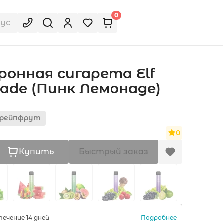
0
Рус
онная сигарета Elf
nade (Пинк Лемонаде)
Грейпфрут
0
Купить
Быстрый заказ
Подробнее
ечение 14 дней