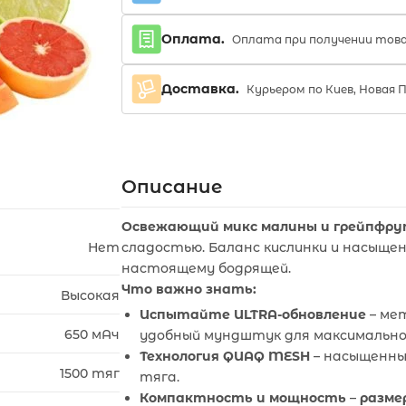
Оплата.
Оплата при получении тов
Доставка.
Курьером по Киев, Новая 
Описание
Освежающий микс малины и грейпфр
Нет
сладостью. Баланс кислинки и насыще
настоящему бодрящей.
Что важно знать:
Высокая
Испытайте ULTRA-обновление
– мет
650 мАч
удобный мундштук для максимально
Технология QUAQ MESH
– насыщенный
1500 тяг
тяга.
Компактность и мощность
–
размер