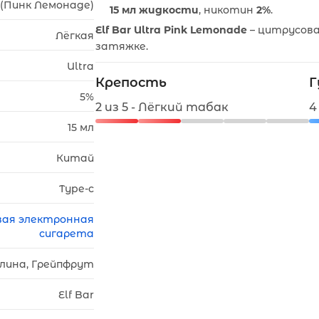
 (Пинк Лемонаде)
15 мл жидкости
, никотин
2%
.
Elf Bar Ultra Pink Lemonade
– цитрусова
Лёгкая
затяжке.
Ultra
Крепость
Г
5%
2 из 5 - Лёгкий табак
4
15 мл
Китай
Type-c
вая электронная
сигарета
лина, Грейпфрут
Elf Bar