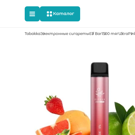
Каталог
Tabakka
Электронные сигареты
Elf Bar
1500 тяг
Ultra
Pin