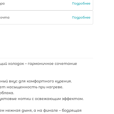
Подробнее
ара
Подробнее
Почта
щий холодок – гармоничное сочетание
нный вкус для комфортного курения.
яет насыщенность при нагреве.
облака.
фруктовые нотки с освежающим эффектом.
ем нежная дыня, а на финале – бодрящая