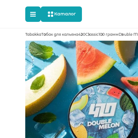
Каталог
Tabakka
Табак для кальяна
420
Classic
100 грамм
Double M