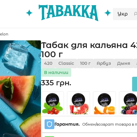
Укр
elon
Табак для кальяна 4
100 г
420
Classic
100 г
Арбуз
Дыня
В наличии
335 грн.
Гарантия.
Обмен/возврат товара в т