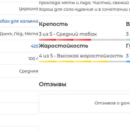
прохлада мяты и льда. Чистый, свежий
Украина
Хорош для соло-курения и в сочетании
абак для кальяна
Крепость
В
 Дыня, Лёд, Мята
3 из 5 - Средний табак
3
Жаростойкость
Г
420
4 из 5 - Высокая жаростойкость
3
100 г
Средняя
Отзывы
Отзывов о дан