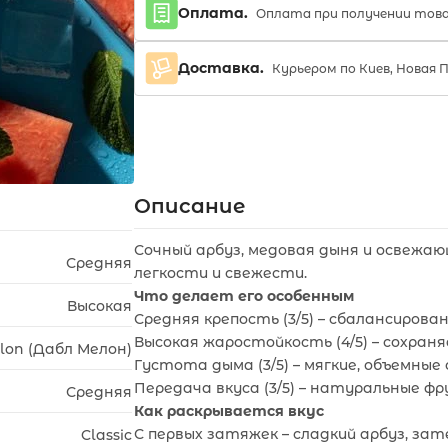
Оплата.
Оплата при получении тов
Доставка.
Курьером по Киев, Новая 
Описание
Сочный арбуз, медовая дыня и освежаю
Средняя
легкости и свежести.
Что делает его особенным
Высокая
Средняя крепость (3/5) – сбалансирова
Высокая жаростойкость (4/5) – сохран
lon (Дабл Мелон)
Густота дыма (3/5) – мягкие, объемные 
Передача вкуса (3/5) – натуральные 
Средняя
Как раскрывается вкус
С первых затяжек – сладкий арбуз, зат
Classic