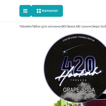
Каталог
Tabakka
Табак для кальяна
420
Classic
100 грамм
Grape So