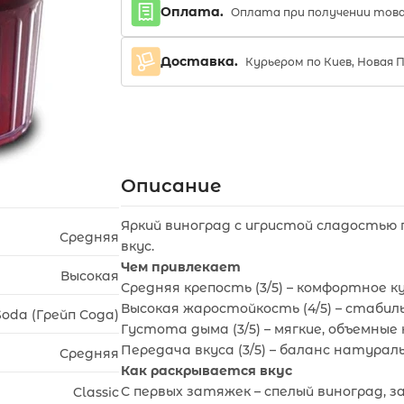
Оплата.
Оплата при получении тов
Доставка.
Курьером по Киев, Новая 
Описание
Яркий виноград с игристой сладостью 
Средняя
вкус.
Чем привлекает
Высокая
Средняя крепость (3/5) – комфортное ку
Высокая жаростойкость (4/5) – стабил
Soda (Грейп Сода)
Густота дыма (3/5) – мягкие, объемные 
Передача вкуса (3/5) – баланс натураль
Средняя
Как раскрывается вкус
С первых затяжек – спелый виноград, з
Classic