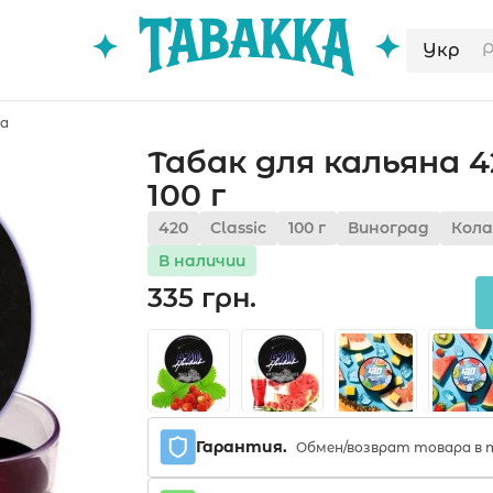
Укр
da
Табак для кальяна 4
100 г
420
Classic
100 г
Виноград
Кола
В наличии
335 грн.
Гарантия.
Обмен/возврат товара в т