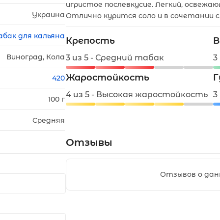
игристое послевкусие. Легкий, освежаю
Украина
Отлично курится соло и в сочетании с
абак для кальяна
Крепость
В
Виноград, Кола
3 из 5 - Средний табак
3
Жаростойкость
Г
420
4 из 5 - Высокая жаростойкость
3
100 г
Средняя
Отзывы
Отзывов о дан