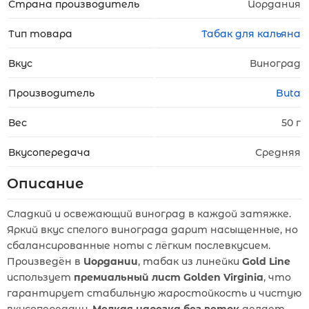
Страна производитель
Иордания
Тип товара
Табак для кальяна
Вкус
Виноград
Производитель
Buta
Вес
50 г
Вкусопередача
Средняя
Описание
Сладкий и освежающий виноград в каждой затяжке.
Яркий вкус спелого винограда дарит насыщенные, но
сбалансированные ноты с лёгким послевкусием.
Произведён в
Иордании
, табак из линейки
Gold Line
использует
премиальный лист Golden Virginia
, что
гарантирует стабильную жаростойкость и чистую