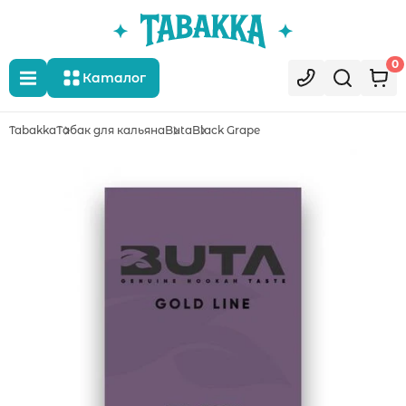
0
Каталог
Tabakka
Табак для кальяна
Buta
Black Grape