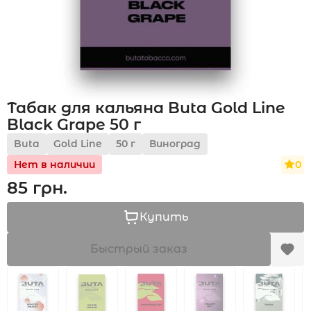
Акции
Табак для кальяна Buta Gold Line
Укр
Рус
Black Grape 50 г
Buta
Gold Line
50 г
Виноград
0
Нет в наличии
85 грн.
Купить
Быстрый заказ