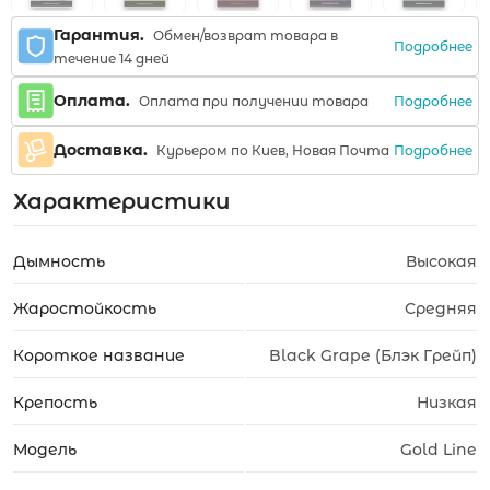
Гарантия.
Обмен/возврат товара в
Подробнее
течение 14 дней
Оплата.
Подробнее
Оплата при получении товара
Доставка.
Подробнее
Курьером по Киев, Новая Почта
Характеристики
Дымность
Высокая
Жаростойкость
Средняя
Короткое название
Black Grape (Блэк Грейп)
Крепость
Низкая
Модель
Gold Line