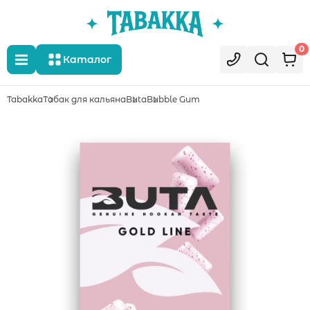
0
Каталог
Tabakka
Табак для кальяна
Buta
Bubble Gum