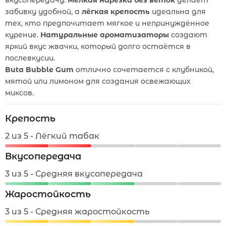
вкусопередачу.
Мелкая нарезка без веток
делает
забивку удобной, а
лёгкая крепость
идеальна для
тех, кто предпочитает мягкое и непринуждённое
курение.
Натуральные ароматизаторы
создают
яркий вкус жвачки, который долго остаётся в
послевкусии.
Buta Bubble Gum
отлично сочетается с клубникой,
мятой или лимоном для создания освежающих
миксов.
Крепость
2 из 5 - Лёгкий табак
Вкусопередача
3 из 5 - Средняя вкусопередача
Жаростойкость
3 из 5 - Средняя жаростойкость