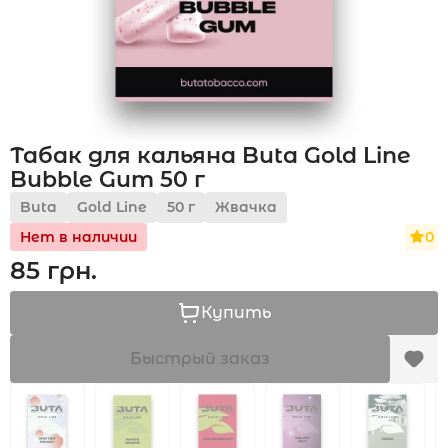
Акции
Табак для кальяна Buta Gold Line
Укр
Рус
Bubble Gum 50 г
Buta
Gold Line
50 г
Жвачка
0
Нет в наличии
85 грн.
Купить
Быстрый заказ