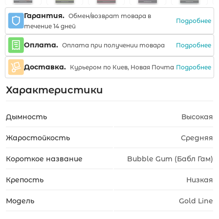
Гарантия.
Обмен/возврат товара в
Подробнее
течение 14 дней
Оплата.
Подробнее
Оплата при получении товара
Доставка.
Подробнее
Курьером по Киев, Новая Почта
Характеристики
Дымность
Высокая
Жаростойкость
Средняя
Короткое название
Bubble Gum (Бабл Гам)
Крепость
Низкая
Модель
Gold Line