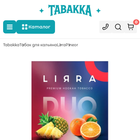
0
Каталог
Tabakka
Табак для кальяна
Lirra
Pineor