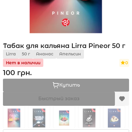
Акции
Табак для кальяна Lirra Pineor 50 г
Укр
Рус
Lirra
50 г
Ананас
Апельсин
0
Нет в наличии
100 грн.
Купить
Быстрый заказ