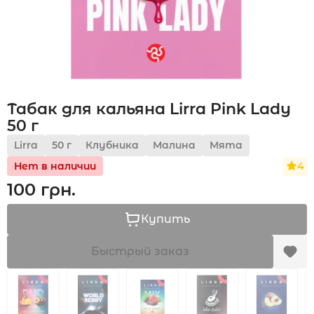
Акции
Табак для кальяна Lirra Pink Lady
Укр
Рус
50 г
Lirra
50 г
Клубника
Малина
Мята
4
Нет в наличии
100 грн.
Купить
Быстрый заказ