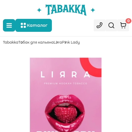
0
Каталог
Tabakka
Табак для кальяна
Lirra
Pink Lady