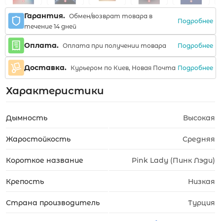
Гарантия.
Обмен/возврат товара в
Подробнее
течение 14 дней
Оплата.
Подробнее
Оплата при получении товара
Доставка.
Подробнее
Курьером по Киев, Новая Почта
Характеристики
Дымность
Высокая
Жаростойкость
Средняя
Короткое название
Pink Lady (Пинк Лэди)
Крепость
Низкая
Страна производитель
Турция