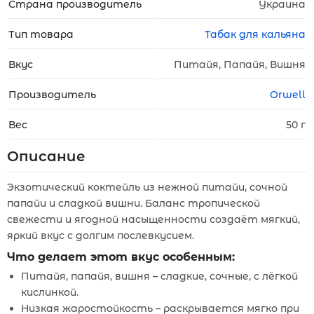
Страна производитель
Украина
Тип товара
Табак для кальяна
Вкус
Питайя, Папайя, Вишня
Производитель
Orwell
Вес
50 г
Описание
Экзотический коктейль из нежной питайи, сочной
папайи и сладкой вишни. Баланс тропической
свежести и ягодной насыщенности создаёт мягкий,
яркий вкус с долгим послевкусием.
Что делает этот вкус особенным:
Питайя, папайя, вишня – сладкие, сочные, с лёгкой
кислинкой.
Низкая жаростойкость – раскрывается мягко при