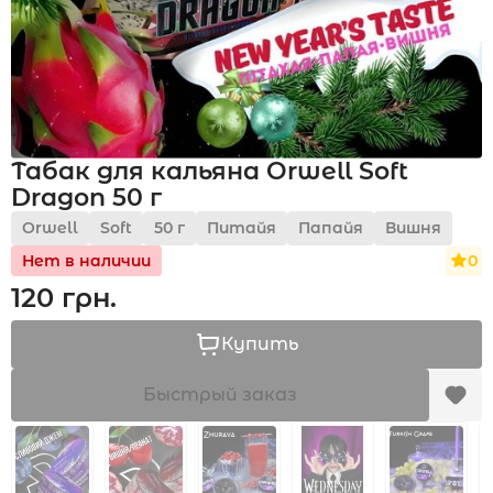
Акции
Табак для кальяна Orwell Soft
Укр
Рус
Dragon 50 г
Orwell
Soft
50 г
Питайя
Папайя
Вишня
0
Нет в наличии
120 грн.
Купить
Быстрый заказ