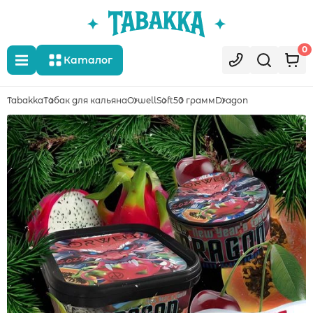
0
Каталог
Tabakka
Табак для кальяна
Orwell
Soft
50 грамм
Dragon