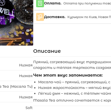
Оплата.
Оплата при получении тов
Доставка.
Курьером по Киев, Новая 
Описание
Пряный, согревающий вкус традиционно
Низкая
сладость и тёплая терпкость создаю
Чем этот вкус запоминается:
Низкая
Масала-чай – пряный, согревающий, 
 Tea (Масала Ти)
Низкая жаростойкость – мягкий вкус
Лёгкий дым – нежный, с тёплым чай
Низкая
Masala Tea отлично сочетается с кори
Soft