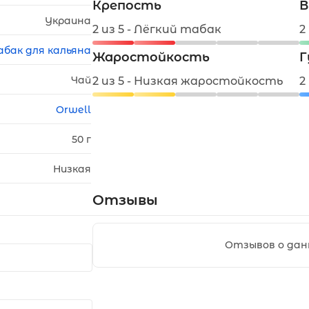
Крепость
В
Украина
2 из 5 - Лёгкий табак
2
абак для кальяна
Жаростойкость
Г
Чай
2 из 5 - Низкая жаростойкость
2
Orwell
50 г
Низкая
Отзывы
Отзывов о дан