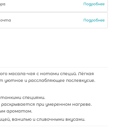
Подробнее
ара
Подробнее
Почта
го масала-чая с нотами специй. Лёгкая
т уютное и расслабляющее послевкусие.
с тонкими специями.
 раскрывается при умеренном нагреве.
ным ароматом.
цей, ванилью и сливочными вкусами.