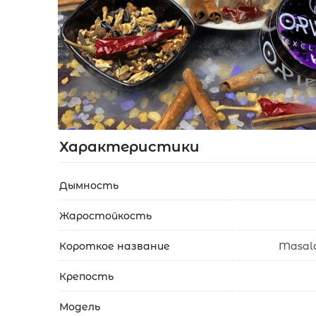
Акции
Укр
Рус
Характеристики
Дымность
Жаростойкость
Короткое название
Masala
Крепость
Модель