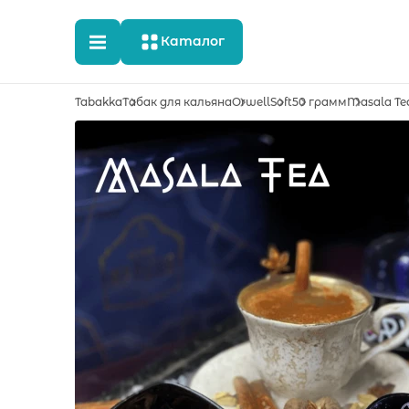
Каталог
Tabakka
Табак для кальяна
Orwell
Soft
50 грамм
Masala Te