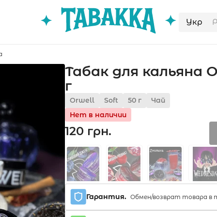
Укр
a
Табак для кальяна O
г
Orwell
Soft
50 г
Чай
Нет в наличии
120 грн.
Гарантия.
Обмен/возврат товара в т