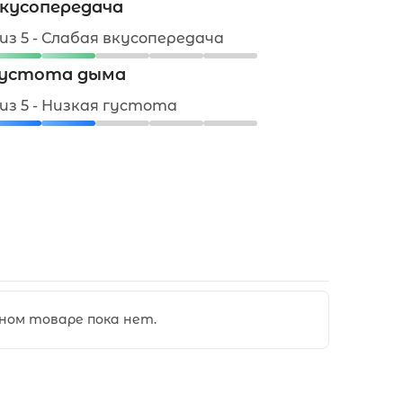
кусопередача
 из 5 - Слабая вкусопередача
устота дыма
 из 5 - Низкая густота
ном товаре пока нет.