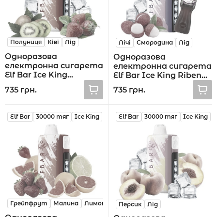
Полуниця
Ківі
Лід
Лічі
Смородина
Лід
Одноразова
Одноразова
електронна сигарета
електронна сигарета
Elf Bar Ice King
Elf Bar Ice King Ribena
Strawberry Kiwi Ice
Lychee 30000 тяг
735 грн.
735 грн.
30000 тяг
Elf Bar
30000 тяг
Ice King
Elf Bar
30000 тяг
Ice King
Грейпфрут
Малина
Лимон
Персик
Лід