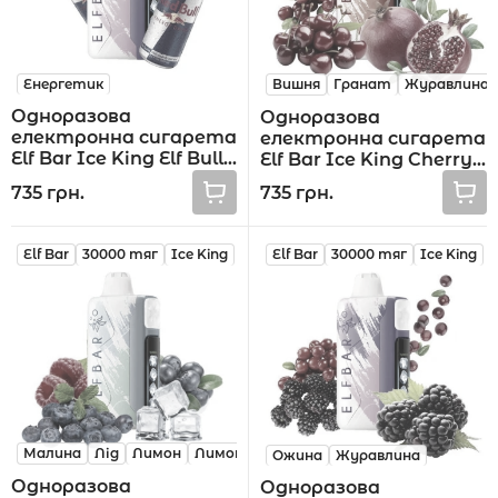
Енергетик
Вишня
Гранат
Журавлина
Одноразова
Одноразова
електронна сигарета
електронна сигарета
Elf Bar Ice King Elf Bull
Elf Bar Ice King Cherry
30000 тяг
Pomegranate
735 грн.
735 грн.
Cranberry 30000 тяг
Elf Bar
30000 тяг
Ice King
Elf Bar
30000 тяг
Ice King
Малина
Лід
Лимон
Лимонад
Ожина
Журавлина
Одноразова
Одноразова