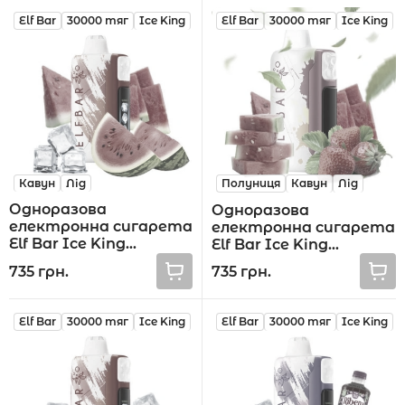
Elf Bar
30000 тяг
Ice King
Elf Bar
30000 тяг
Ice King
Акції
Укр
Рус
Кавун
Лід
Полуниця
Кавун
Лід
Одноразова
Одноразова
електронна сигарета
електронна сигарета
Elf Bar Ice King
Elf Bar Ice King
Watermelon Ice 30000
Strawberry
735 грн.
735 грн.
тяг
Watermelon 30000 тяг
Elf Bar
30000 тяг
Ice King
Elf Bar
30000 тяг
Ice King