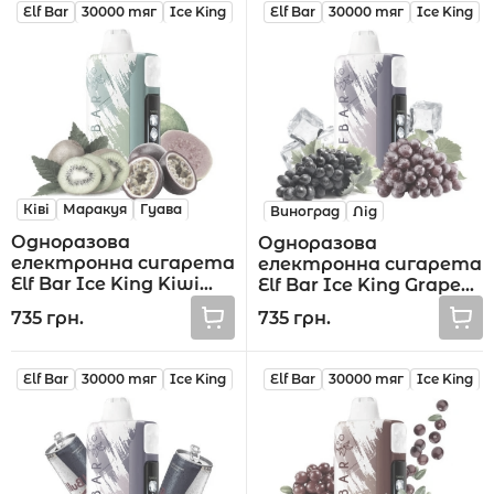
Elf Bar
30000 тяг
Ice King
Elf Bar
30000 тяг
Ice King
Ківі
Маракуя
Гуава
Виноград
Лід
Одноразова
Одноразова
електронна сигарета
електронна сигарета
Elf Bar Ice King Kiwi
Elf Bar Ice King Grape
Passion Fruit Guava
Ice 30000 тяг
735 грн.
735 грн.
30000 тяг
Elf Bar
30000 тяг
Ice King
Elf Bar
30000 тяг
Ice King