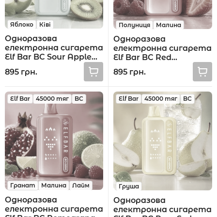
Яблоко
Ківі
Полуниця
Малина
Одноразова
Одноразова
електронна сигарета
електронна сигарета
Elf Bar BC Sour Apple
Elf Bar BC Red
Kiwi 45000 тяг
Raspberry Strawberry
895 грн.
895 грн.
45000 тяг
Elf Bar
45000 тяг
BC
Elf Bar
45000 тяг
BC
Гранат
Малина
Лайм
Груша
Одноразова
Одноразова
електронна сигарета
електронна сигарета