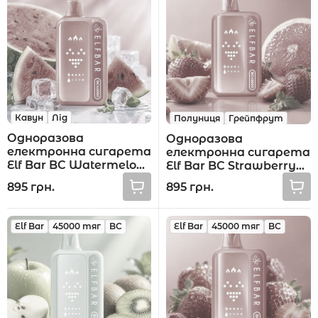
Акції
Кавун
Лід
Полуниця
Грейпфрут
Укр
Рус
Одноразова
Одноразова
електронна сигарета
електронна сигарета
Elf Bar BC Watermelon
Elf Bar BC Strawberry
Ice 45000 тяг
Grapefruit 45000 тяг
895 грн.
895 грн.
Elf Bar
45000 тяг
BC
Elf Bar
45000 тяг
BC