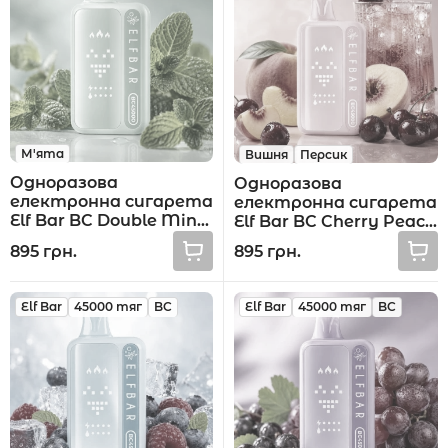
М'ята
Вишня
Персик
Одноразова
Одноразова
електронна сигарета
електронна сигарета
Elf Bar BC Double Mint
Elf Bar BC Cherry Peach
45000 тяг
Soda 45000 тяг
895 грн.
895 грн.
Elf Bar
45000 тяг
BC
Elf Bar
45000 тяг
BC