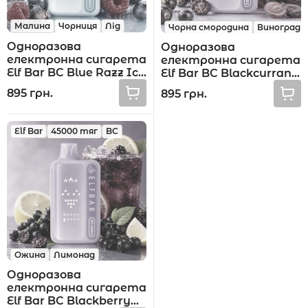
Малина
Чорниця
Лід
Чорна смородина
Виноград
Одноразова
Одноразова
електронна сигарета
електронна сигарета
Elf Bar BC Blue Razz Ice
Elf Bar BC Blackcurrant
45000 тяг
Grape 45000 тяг
895 грн.
895 грн.
Elf Bar
45000 тяг
BC
Ожина
Лимонад
Одноразова
електронна сигарета
Elf Bar BC Blackberry