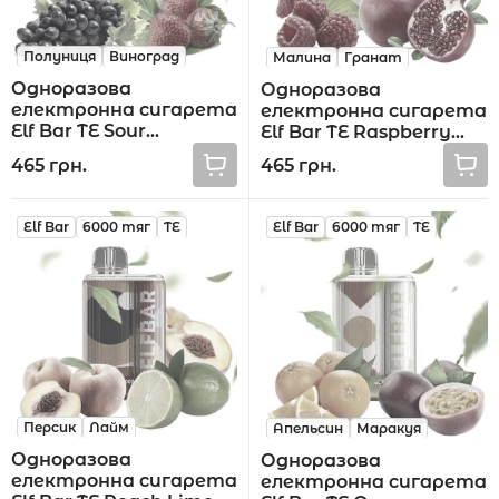
Полуниця
Виноград
Малина
Гранат
Одноразова
Одноразова
електронна сигарета
електронна сигарета
Elf Bar TE Sour
Elf Bar TE Raspberry
Strawberry Grape 6000
Pomegranate 6000 тяг
465 грн.
465 грн.
тяг
Elf Bar
6000 тяг
TE
Elf Bar
6000 тяг
TE
Персик
Лайм
Апельсин
Маракуя
Одноразова
Одноразова
електронна сигарета
електронна сигарета