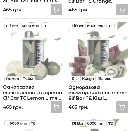
Elf Bar TE Peach Lime
Elf Bar TE Orange
6000 тяг
Passion Fruit 6000 тяг
465 грн.
465 грн.
Elf Bar
6000 тяг
TE
Elf Bar
6000 тяг
TE
Лимон
Лайм
Ківі
Кавун
Яблоко
Одноразова
Одноразова
електронна сигарета
електронна сигарета
Elf Bar TE Lemon Lime
Elf Bar TE Kiwi
6000 тяг
Watermelon Green
465 грн.
465 грн.
Apple 6000 тяг
6000 тяг
TE
Elf Bar
6000 тяг
TE