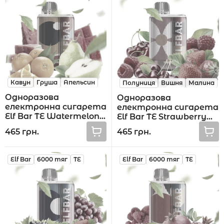
Акції
Кавун
Груша
Апельсин
Полуниця
Вишня
Малина
Укр
Рус
Одноразова
Одноразова
електронна сигарета
електронна сигарета
Elf Bar TE Watermelon
Elf Bar TE Strawberry
Pear Orange 6000 тяг
Cherry Raspberry 6000
465 грн.
465 грн.
тяг
Elf Bar
6000 тяг
TE
Elf Bar
6000 тяг
TE