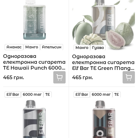
Ананас
Манго
Апельсин
Манго
Гуава
Одноразова
Одноразова
електронна сигарета
електронна сигарета
TE Hawaii Punch 6000
Elf Bar TE Green Mango
тяг
Guava 6000 тяг
465 грн.
465 грн.
Elf Bar
6000 тяг
TE
Elf Bar
6000 тяг
TE