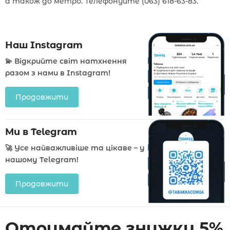
а також до метро. Телефонуйте (063) 618-63-83.
Наш Instagram
💫 Відкрийте світ натхнення
разом з нами в Instagram!
Продовжити
Ми в Telegram
🚀 Усе найважливіше та цікаве – у
нашому Telegram!
Продовжити
Отримайте знижку 5%