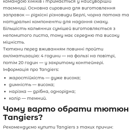
командою хіміків і тримається у найсуворішій
таємниці. Основна сировина для виготовлення
заправок — рідкісні різновиди Берлі, чорна патока та
натуральні компоненти для надання смаку.
Більшість кальянних сумішей виготовляється з
непомитого листа, тому має середню та високу
міцність.
Тютюни перед вживанням повинні пройти
акліматизацію: 4 години — на фользі на повітрі,
потім 20 годин — у закритому контейнері.
Інформація про Tangiers:
жаростійкість — дуже висока;
димність — висока;
нарізка — дрібна, однорідна;
колір — темний.
Чому варто обрати тютюн
Tangiers?
Рекомендуємо купити Tangiers з таких причин: