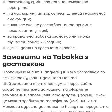
тютюнову суміш практично неможливо
перегріти;
під час куріння утворюється щільний і насичений
смаком дим;
викликає сильне розслаблення та приємне
поколювання у горлі;
за правильної забивки сеанс куріння може
тривати понад 2-3 години;
суміш ідеально просочена сиропом.
Замовити на Tabakka з
доставкою
Пропонуємо купити Tangiers у Києві з доставкою по
всіх містах України, де є Нова Пошта.
Щоб замовити тютюнові суміші через сайт,
додайте тютюни до кошика та оформіть
замовлення, заповнивши стандартну форму. Також
це можна зробити за телефоном (093) 000-29-28.
Можлива адресна доставка по Києву та передмістю,