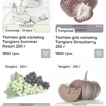
Акції
Лимонад
Огірок
Полуниця
Тютюн для кальяну
Тютюн для кальяну
Укр
Рус
Tangiers Summer
Tangiers Strawberry
Resort 250 г
250 г
1850 грн.
1850 грн.
Tangiers
250 г
Tangiers
250 г