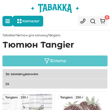
0
Каталог
Tabakka
Тютюн для кальяну
Tangiers
Тютюн Tangier
Фільтр
Tangiers
250 г
Tangiers
250 г