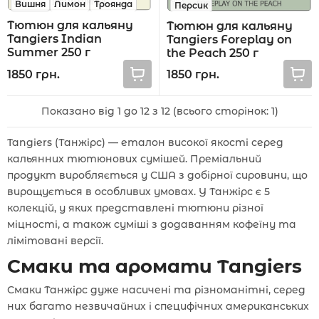
Вишня
Лимон
Троянда
Персик
Тютюн для кальяну
Тютюн для кальяну
Tangiers Indian
Tangiers Foreplay on
Summer 250 г
the Peach 250 г
1850 грн.
1850 грн.
Показано від 1 до 12 з 12 (всього сторінок: 1)
Tangiers (Танжірс) — еталон високої якості серед
кальянних тютюнових сумішей. Преміальний
продукт виробляється у США з добірної сировини, що
вирощується в особливих умовах. У Танжірс є 5
колекцій, у яких представлені тютюни різної
міцності, а також суміші з додаванням кофеїну та
лімітовані версії.
Смаки та аромати Tangiers
Смаки Танжірс дуже насичені та різноманітні, серед
них багато незвичайних і специфічних американських