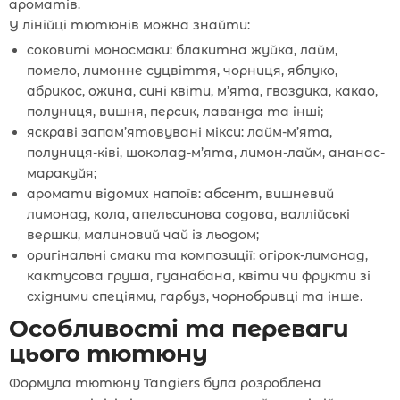
ароматів.
У лінійці тютюнів можна знайти:
соковиті моносмаки: блакитна жуйка, лайм,
помело, лимонне суцвіття, чорниця, яблуко,
абрикос, ожина, сині квіти, м’ята, гвоздика, какао,
полуниця, вишня, персик, лаванда та інші;
яскраві запам’ятовувані мікси: лайм-м’ята,
полуниця-ківі, шоколад-м’ята, лимон-лайм, ананас-
маракуйя;
аромати відомих напоїв: абсент, вишневий
лимонад, кола, апельсинова содова, валлійські
вершки, малиновий чай із льодом;
оригінальні смаки та композиції: огірок-лимонад,
кактусова груша, гуанабана, квіти чи фрукти зі
східними спеціями, гарбуз, чорнобривці та інше.
Особливості та переваги
цього тютюну
Формула тютюну Tangiers була розроблена