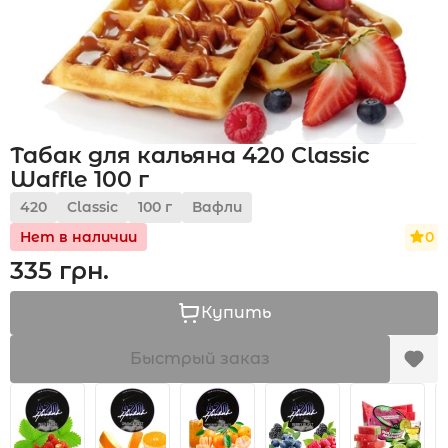
Акции
Табак для кальяна 420 Classic
Укр
Рус
Waffle 100 г
420
Classic
100 г
Вафли
0
Нет в наличии
335 грн.
Купить
Быстрый заказ