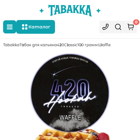
0
Каталог
Tabakka
Табак для кальяна
420
Classic
100 грамм
Waffle