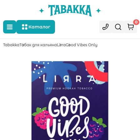
0
Каталог
Tabakka
Табак для кальяна
Lirra
Good Vibes Only