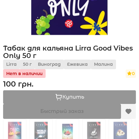
Акции
Табак для кальяна Lirra Good Vibes
Укр
Рус
Only 50 г
Lirra
50 г
Виноград
Ежевика
Малина
0
Нет в наличии
100 грн.
Купить
Быстрый заказ