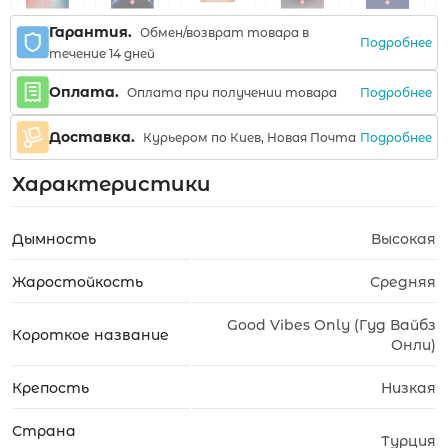
Гарантия.
Обмен/возврат товара в
Подробнее
течение 14 дней
Оплата.
Подробнее
Оплата при получении товара
Доставка.
Подробнее
Курьером по Киев, Новая Почта
Характеристики
Дымность
Высокая
Жаростойкость
Средняя
Good Vibes Only (Гуд Вайбз
Короткое название
Онли)
Крепость
Низкая
Страна
Турция