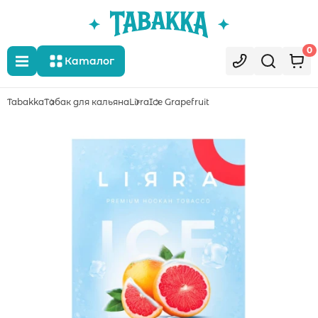
0
Каталог
Tabakka
Табак для кальяна
Lirra
Ice Grapefruit