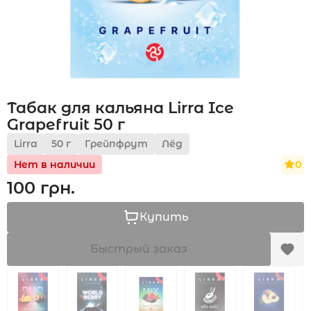
Акции
Табак для кальяна Lirra Ice
Укр
Рус
Grapefruit 50 г
Lirra
50 г
Грейпфрут
Лёд
0
Нет в наличии
100 грн.
Купить
Быстрый заказ