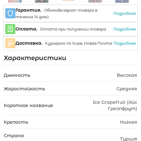
Гарантия.
Обмен/возврат товара в
Подробнее
течение 14 дней
Оплата.
Подробнее
Оплата при получении товара
Доставка.
Подробнее
Курьером по Киев, Новая Почта
Характеристики
Дымность
Высокая
Жаростойкость
Средняя
Ice Grapefruit (Айс
Короткое название
Грейпфрут)
Крепость
Низкая
Страна
Турция