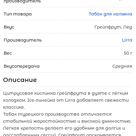
производитель
Тип товара
Табак для кальяна
Вкус
Грейпфрут, Лёд
Производитель
Lirra
Вес
50 г
Вкусопередача
Средняя
Описание
Цитрусовая кислинка грейпфрута в дуэте с лёгким
холодком. Ice-линейка от Lirra добавляет свежести
классике.
Табак турецкого производства отличается
стабильной жаростойкостью и высокой дымностью.
Лёгкая крепость делает его удобным для долгих и
расслабленных сессий. Грейпфрут раскрывается