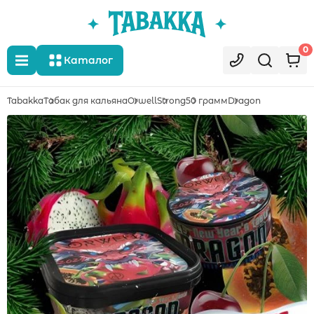
0
Каталог
Tabakka
Табак для кальяна
Orwell
Strong
50 грамм
Dragon