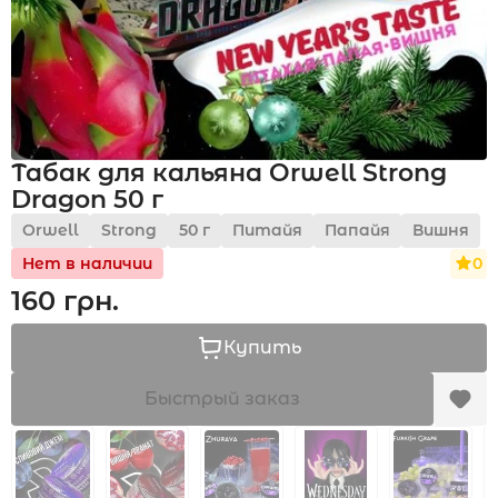
Акции
Табак для кальяна Orwell Strong
Укр
Рус
Dragon 50 г
Orwell
Strong
50 г
Питайя
Папайя
Вишня
0
Нет в наличии
160 грн.
Купить
Быстрый заказ