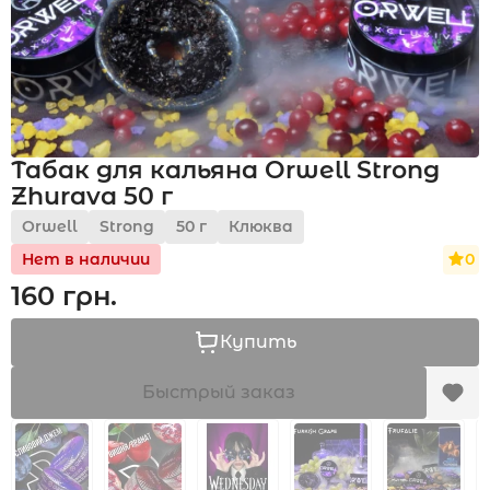
Акции
Табак для кальяна Orwell Strong
Укр
Рус
Zhurava 50 г
Orwell
Strong
50 г
Клюква
0
Нет в наличии
160 грн.
Купить
Быстрый заказ