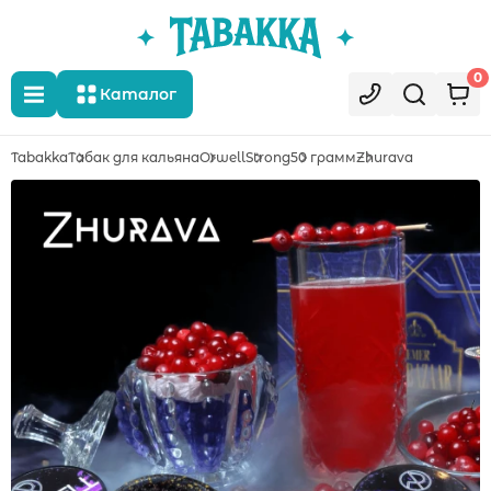
0
Каталог
Tabakka
Табак для кальяна
Orwell
Strong
50 грамм
Zhurava