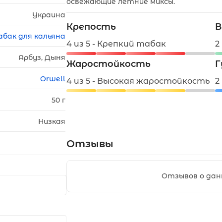
освежающие летние миксы.
Украина
Крепость
В
абак для кальяна
4 из 5 - Крепкий табак
2
Арбуз, Дыня
Жаростойкость
Г
Orwell
4 из 5 - Высокая жаростойкость
2
50 г
Низкая
Отзывы
Отзывов о дан