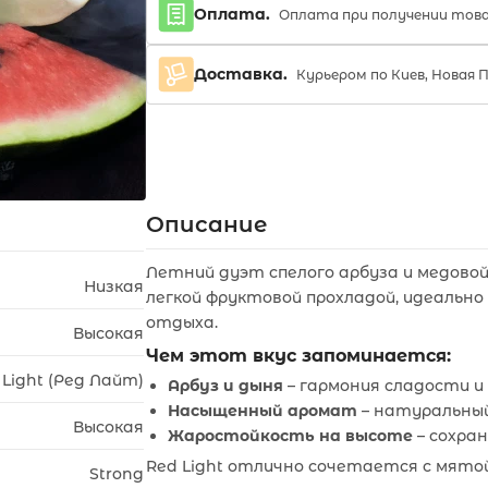
Оплата.
Оплата при получении тов
Доставка.
Курьером по Киев, Новая 
Описание
Летний дуэт спелого арбуза и медовой 
Низкая
легкой фруктовой прохладой, идеально
отдыха.
Высокая
Чем этот вкус запоминается:
 Light (Ред Лайт)
Арбуз и дыня
– гармония сладости и
Насыщенный аромат
– натуральный
Высокая
Жаростойкость на высоте
– сохран
Red Light отлично сочетается с мятой
Strong