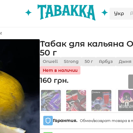
Укр
ht
Табак для кальяна Or
50 г
Orwell
Strong
50 г
Арбуз
Дыня
Нет в наличии
160 грн.
Гарантия.
Обмен/возврат товара в т