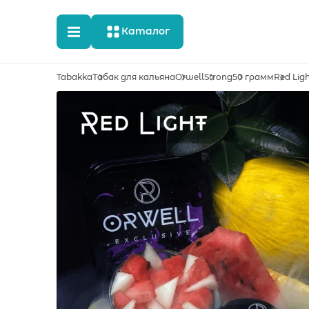
Каталог
Tabakka
Табак для кальяна
Orwell
Strong
50 грамм
Red Lig