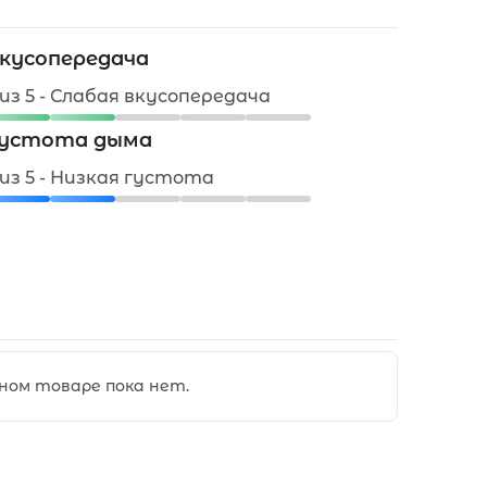
кусопередача
 из 5 - Слабая вкусопередача
устота дыма
 из 5 - Низкая густота
ном товаре пока нет.