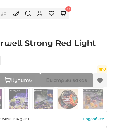
0
Рус
well Strong Red Light
0
Купить
Быстрый заказ
Подробнее
ечение 14 дней