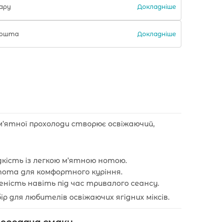
Докладніше
ару
Докладніше
 Пошта
м’ятної прохолоди створює освіжаючий,
одкість із легкою м’ятною нотою.
тота для комфортного куріння.
ченість навіть під час тривалого сеансу.
ір для любителів освіжаючих ягідних міксів.