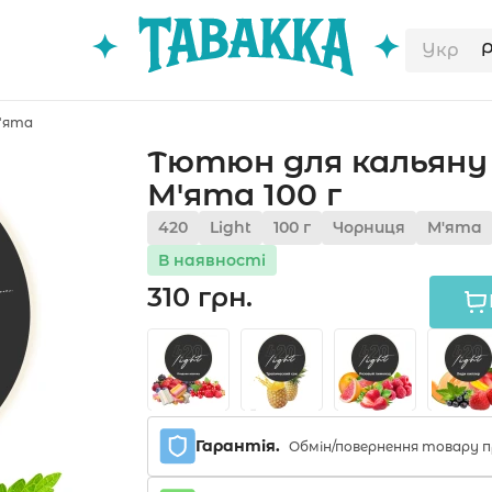
Укр
'ята
Тютюн для кальяну 
М'ята 100 г
420
Light
100 г
Чорниця
М'ята
В наявності
310 грн.
Гарантія.
Обмін/повернення товару п