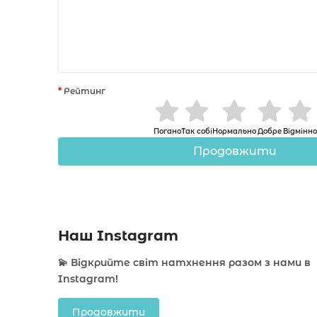
Рейтинг
Погано
Так собі
Нормально
Добре
Відмінно
Продовжити
Наш Instagram
💫 Відкрийте світ натхнення разом з нами в
Instagram!
Продовжити