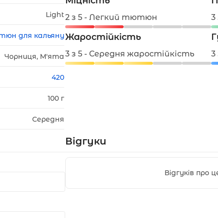
Міцність
П
Light
2 з 5 - Легкий тютюн
3
тюн для кальяну
Жаростійкість
Г
3 з 5 - Середня жаростійкість
3
Чорниця, М'ята
420
100 г
Середня
Відгуки
Відгуків про 