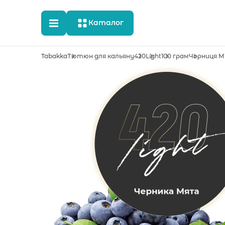
Каталог
Tabakka
Тютюн для кальяну
420
Light
100 грам
Чорниця М