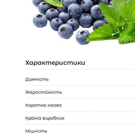
Акції
Укр
Рус
Характеристики
Димність
Жаростійкість
Коротка назва
Країна виробник
Міцність