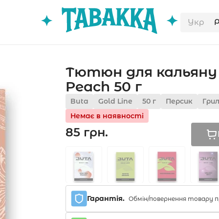
Укр
Тютюн для кальяну B
Peach 50 г
Buta
Gold Line
50 г
Персик
Гри
Немає в наявності
85 грн.
Гарантія.
Обмін/повернення товару п