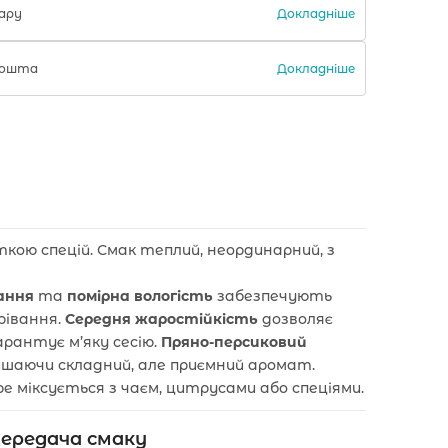
Докладніше
ару
Докладніше
 Пошта
ткою спецій. Смак теплий, неординарний, з
зання
та
помірна вологість
забезпечують
рівання.
Середня жаростійкість
дозволяє
рантує м’яку сесію.
Пряно-персиковий
ишаючи складний, але приємний аромат.
ре міксується з чаєм, цитрусами або спеціями.
ередача смаку