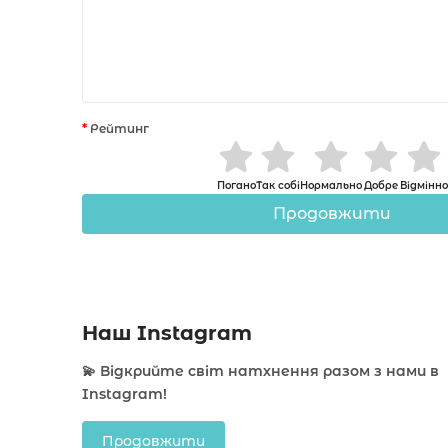
Рейтинг
Погано
Так собі
Нормально
Добре
Відмінно
Продовжити
Наш Instagram
💫 Відкрийте світ натхнення разом з нами в
Instagram!
Продовжити