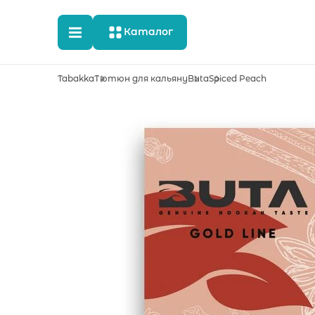
Каталог
Tabakka
Тютюн для кальяну
Buta
Spiced Peach