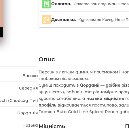
Оплата.
Оплата при отриманні тов
Доставка.
Кур'єром по Києву, Нова
Опис
Персик з легким димним присмаком і но
Висока
глибоким післясмаком.
Суміш походить з
Йорданії
—
дрібне рі
Середня
зручність у забивці та рівномірне прог
курити стабільно, а
низька міцність
га
ach (Спайсед Піч)
профіль
відкривається поступово, зал
Тютюн Buta Gold Line Spiced Peach доб
Йорданія
Низька
Міцність
П