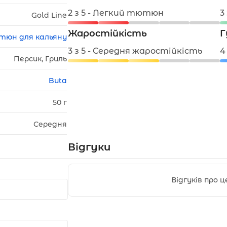
2 з 5 - Легкий тютюн
3
Gold Line
Жаростійкість
Г
тюн для кальяну
3 з 5 - Середня жаростійкість
4
Персик, Гриль
Buta
50 г
Середня
Відгуки
Відгуків про 