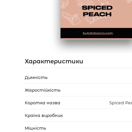
Акції
Укр
Рус
Характеристики
Димність
Жаростійкість
Коротка назва
Spiced Pe
Країна виробник
Міцність