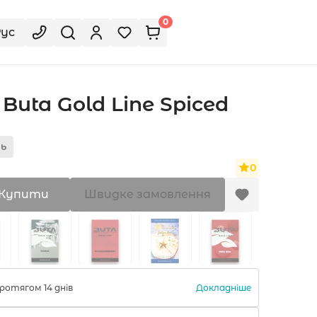
0
Рус
uta Gold Line Spiced
ль
0
Купити
Швидке замовлення
Докладніше
ротягом 14 днів