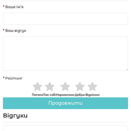
Ваше ім’я
Ваш відгук
Рейтинг
Погано
Так собі
Нормально
Добре
Відмінно
Продовжити
Відгуки