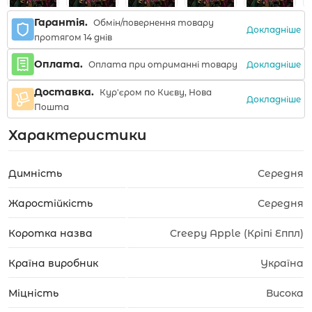
Гарантія.
Обмін/повернення товару
Докладніше
протягом 14 днів
Оплата.
Докладніше
Оплата при отриманні товару
Доставка.
Кур'єром по Києву, Нова
Докладніше
Пошта
Характеристики
Димність
Середня
Жаростійкість
Середня
Коротка назва
Creepy Apple (Кріпі Еппл)
Країна виробник
Україна
Міцність
Висока