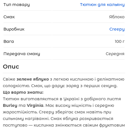
Тип товару
Тютюн для кальяну
Смак
Яблоко
Виробник
Creepy
Вага
100 г
Передача смаку
Середня
Опис
Свіже
зелене яблуко
з легкою кислинкою і делікатною
солодкістю. Смак, що дарує заряд з перших секунд.
Що варто знати:
Тютюн виготовляється в Україні з добірного листя
Burley
та
Virginia
. Має високу міцність і середню
жаростійкість. Creepy зберігає смак навіть при
сильному нагріванні. Смак яблука розкривається
поступово — кислинка змінюється свіжим фруктовим