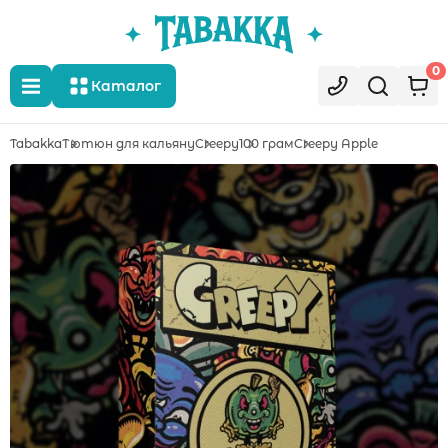
0
Каталог
Tabakka
Тютюн для кальяну
Creepy
100 грам
Creepy Apple