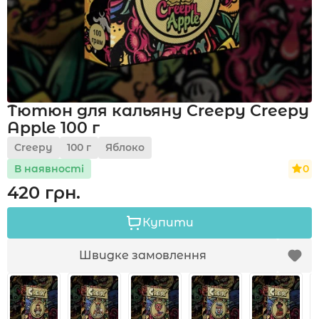
Акції
Тютюн для кальяну Creepy Creepy
Укр
Рус
Apple 100 г
Creepy
100 г
Яблоко
0
В наявності
420 грн.
Купити
Швидке замовлення