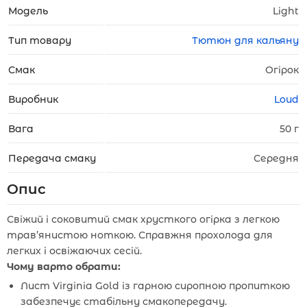
Модель
Light
Тип товару
Тютюн для кальяну
Смак
Огірок
Виробник
Loud
Вага
50 г
Передача смаку
Середня
Опис
Свіжий і соковитий смак хрусткого огірка з легкою
трав’янистою ноткою. Справжня прохолода для
легких і освіжаючих сесій.
Чому варто обрати:
Лист Virginia Gold із гарною сиропною пропиткою
забезпечує стабільну смакопередачу.