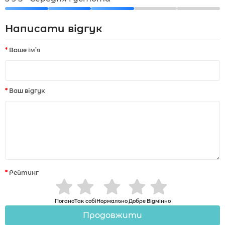
Написати відгук
Ваше ім’я
Ваш відгук
Рейтинг
Погано
Так собі
Нормально
Добре
Відмінно
Продовжити