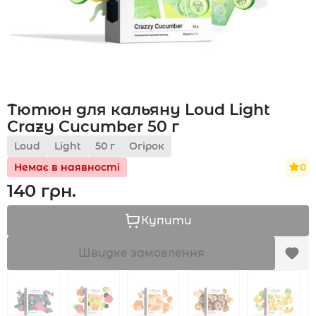
Акції
Тютюн для кальяну Loud Light
Укр
Рус
Crazy Cucumber 50 г
Loud
Light
50 г
Огірок
0
Немає в наявності
140 грн.
Купити
Швидке замовлення