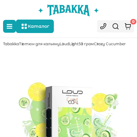
0
Каталог
Tabakka
Тютюн для кальяну
Loud
Light
50 грам
Crazy Cucumber