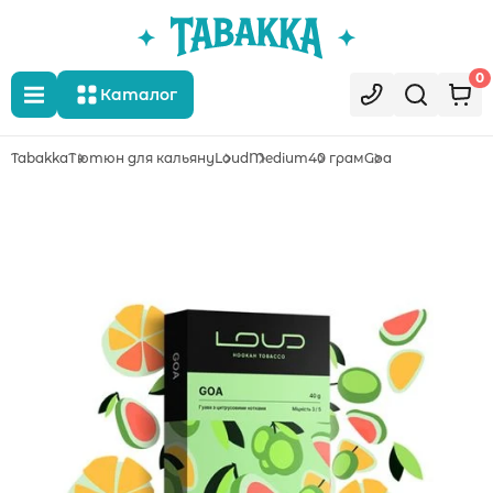
0
Каталог
Tabakka
Тютюн для кальяну
Loud
Medium
40 грам
Goa