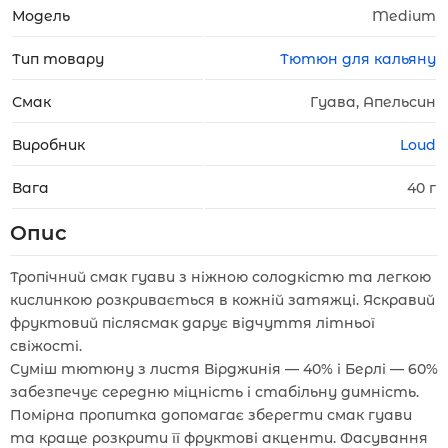
Модель
Medium
Тип товару
Тютюн для кальяну
Смак
Гуава, Апельсин
Виробник
Loud
Вага
40 г
Опис
Тропічний смак гуави з ніжною солодкістю та легкою
кислинкою розкривається в кожній затяжці. Яскравий
фруктовий післясмак дарує відчуття літньої
свіжості.
Суміш тютюну з листя Вірджинія — 40% і Берлі — 60%
забезпечує середню міцність і стабільну димність.
Помірна пропитка допомагає зберегти смак гуави
та краще розкрити її фруктові акценти. Фасування