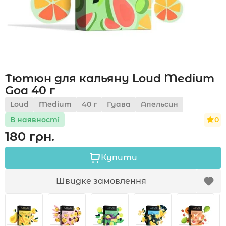
Акції
Тютюн для кальяну Loud Medium
Укр
Рус
Goa 40 г
Loud
Medium
40 г
Гуава
Апельсин
0
В наявності
180 грн.
Купити
Швидке замовлення