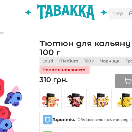
Укр
se
Тютюн для кальяну 
100 г
Loud
Medium
100 г
Чорниця
Тр
Немає в наявності
310 грн.
Гарантія.
Обмін/повернення товару п