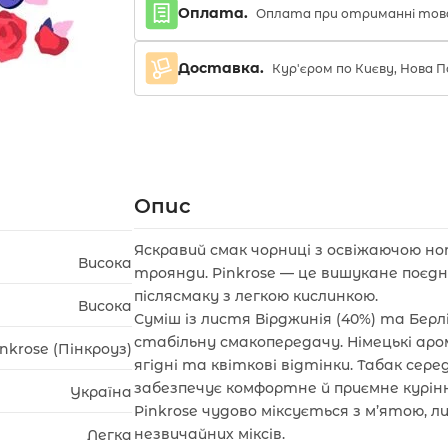
Оплата.
Оплата при отриманні тов
Доставка.
Кур'єром по Києву, Нова
Опис
Яскравий смак чорниці з освіжаючою 
Висока
троянди. Pinkrose — це вишукане поєдн
післясмаку з легкою кислинкою.
Висока
Суміш із листя Вірджинія (40%) та Берл
стабільну смакопередачу. Німецькі а
inkrose (Пінкроуз)
ягідні та квіткові відтінки. Табак се
забезпечує комфортне й приємне курін
Україна
Pinkrose чудово міксується з м’ятою, 
незвичайних міксів.
Легка