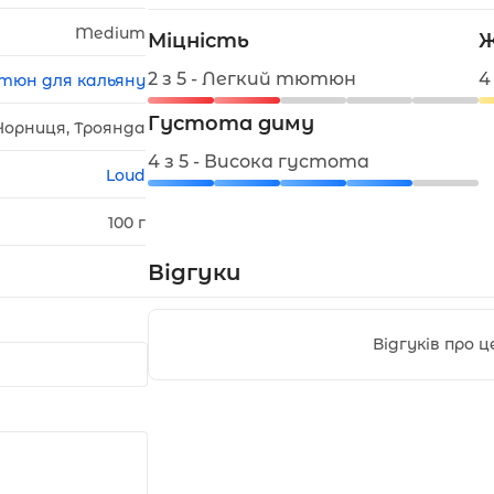
Medium
Міцність
Ж
2 з 5 - Легкий тютюн
4
тюн для кальяну
Густота диму
Чорниця, Троянда
4 з 5 - Висока густота
Loud
100 г
Відгуки
Відгуків про 