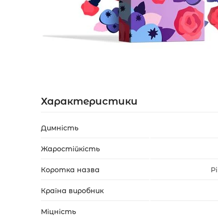
Акції
Укр
Рус
Характеристики
Димність
Жаростійкість
Коротка назва
P
Країна виробник
Міцність