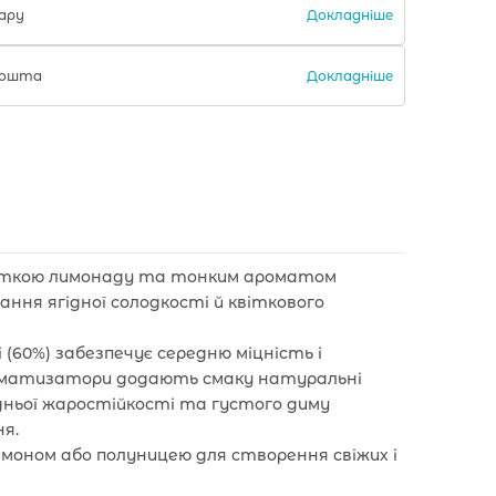
Докладніше
ару
Докладніше
 Пошта
ноткою лимонаду та тонким ароматом
ання ягідної солодкості й квіткового
і (60%) забезпечує середню міцність і
роматизатори додають смаку натуральні
редньої жаростійкості та густого диму
ня.
лимоном або полуницею для створення свіжих і