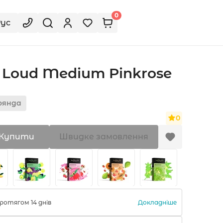
0
Рус
Loud Medium Pinkrose
оянда
0
Купити
Швидке замовлення
Докладніше
ротягом 14 днів