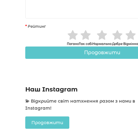
Рейтинг
Погано
Так собі
Нормально
Добре
Відмінно
Продовжити
Наш Instagram
💫 Відкрийте світ натхнення разом з нами в
Instagram!
Продовжити