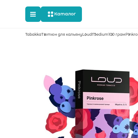
Каталог
Tabakka
Тютюн для кальяну
Loud
Medium
100 грам
Pinkro