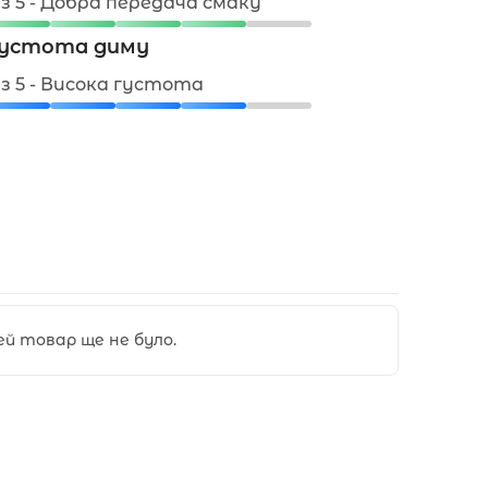
 з 5 - Добра передача смаку
устота диму
 з 5 - Висока густота
цей товар ще не було.