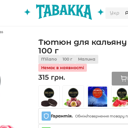
Укр
ss
Тютюн для кальяну 
100 г
Milano
100 г
Малина
Немає в наявності
315 грн.
Гарантія.
Обмін/повернення товару п