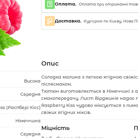
Оплата.
Оплата при отриманні тов
Доставка.
Кур'єром по Києву, Нова
Опис
Солодка малина з легкою ягідною свіжіс
Висока
післясмаком.
Тютюн виготовляється в Німеччині з
Середня
смакопередачу. Лист Вірджинія надає 
Raspberry Kiss чудово міксується з ли
ss (Распбері Кісс)
свіжих ягідних міксів.
Німеччина
Міцність
П
Середня