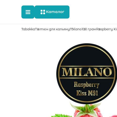
Каталог
Tabakka
Тютюн для кальяну
Milano
100 грам
Raspberry Ki