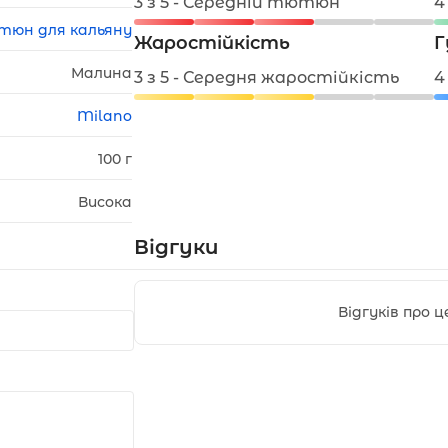
3 з 5 - Середній тютюн
4
тюн для кальяну
Жаростійкість
Г
Малина
3 з 5 - Середня жаростійкість
4
Milano
100 г
Висока
Відгуки
Відгуків про 