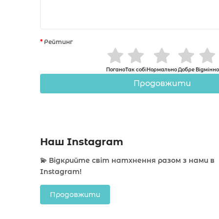
Рейтинг
Погано
Так собі
Нормально
Добре
Відмінно
Продовжити
Наш Instagram
💫 Відкрийте світ натхнення разом з нами в
Instagram!
Продовжити