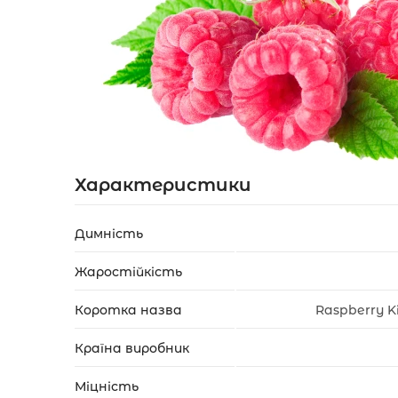
Акції
Укр
Рус
Характеристики
Димність
Жаростійкість
Коротка назва
Raspberry Ki
Країна виробник
Міцність