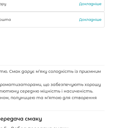
Докладніше
ару
Докладніше
 Пошта
тю. Смак дарує м’яку солодкість із приємним
 ароматизаторами, що забезпечують хорошу
тютюну середню міцність і насиченість.
моном, полуницею та м’ятою для створення
ередача смаку