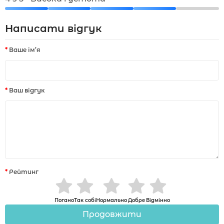
Написати відгук
Ваше ім’я
Ваш відгук
Рейтинг
Погано
Так собі
Нормально
Добре
Відмінно
Продовжити