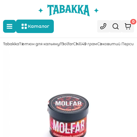
0
Каталог
Tabakka
Тютюн для кальяну
Molfar
Chill
40 грам
Соковитий Персик