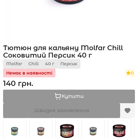
Акції
Тютюн для кальяну Molfar Chill
Укр
Рус
Соковитий Персик 40 г
Molfar
Chill
40 г
Персик
0
Немає в наявності
140 грн.
Купити
Швидке замовлення