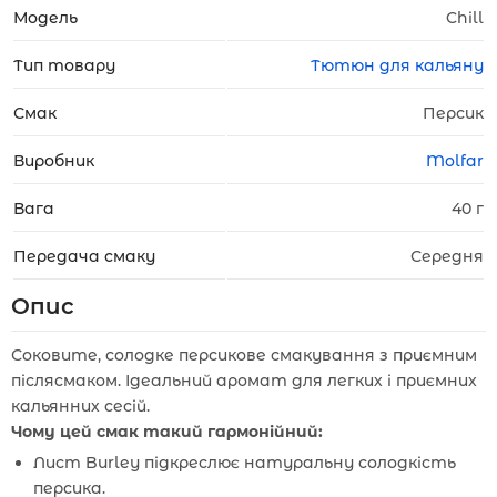
Модель
Chill
Тип товару
Тютюн для кальяну
Смак
Персик
Виробник
Molfar
Вага
40 г
Передача смаку
Середня
Опис
Соковите, солодке персикове смакування з приємним
післясмаком. Ідеальний аромат для легких і приємних
кальянних сесій.
Чому цей смак такий гармонійний:
Лист Burley підкреслює натуральну солодкість
персика.