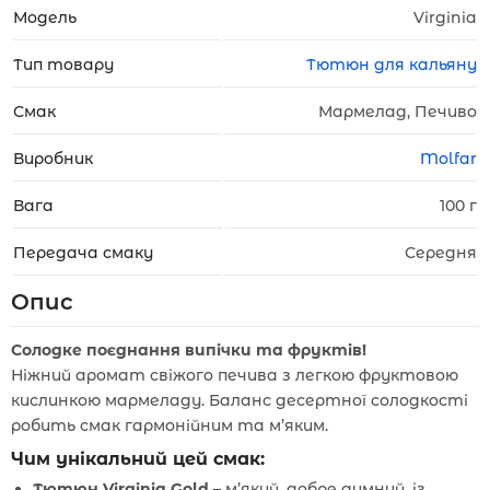
Модель
Virginia
Тип товару
Тютюн для кальяну
Смак
Мармелад, Печиво
Виробник
Molfar
Вага
100 г
Передача смаку
Середня
Опис
Солодке поєднання випічки та фруктів!
Ніжний аромат свіжого печива з легкою фруктовою
кислинкою мармеладу. Баланс десертної солодкості
робить смак гармонійним та м’яким.
Чим унікальний цей смак:
Тютюн Virginia Gold
– м’який, добре димний, із