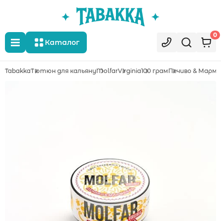
0
Каталог
Tabakka
Тютюн для кальяну
Molfar
Virginia
100 грам
Печиво & Марм