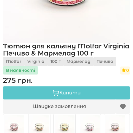
Акції
Тютюн для кальяну Molfar Virginia
Укр
Рус
Печиво & Мармелад 100 г
Molfar
Virginia
100 г
Мармелад
Печиво
0
В наявності
275 грн.
Купити
Швидке замовлення