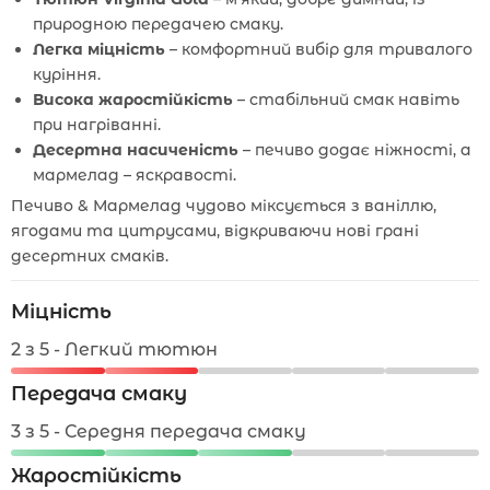
природною передачею смаку.
Легка міцність
– комфортний вибір для тривалого
куріння.
Висока жаростійкість
– стабільний смак навіть
при нагріванні.
Десертна насиченість
– печиво додає ніжності, а
мармелад – яскравості.
Печиво & Мармелад чудово міксується з ваніллю,
ягодами та цитрусами, відкриваючи нові грані
десертних смаків.
Міцність
2 з 5 - Легкий тютюн
Передача смаку
3 з 5 - Середня передача смаку
Жаростійкість