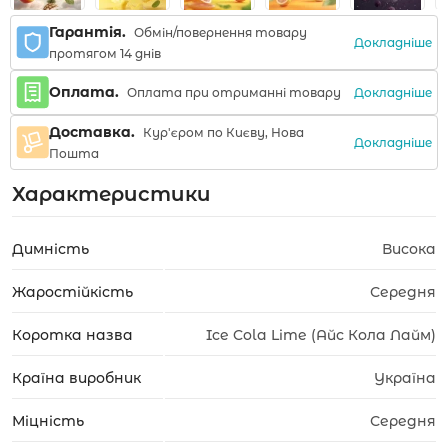
Гарантія.
Обмін/повернення товару
Докладніше
протягом 14 днів
Оплата.
Докладніше
Оплата при отриманні товару
Доставка.
Кур'єром по Києву, Нова
Докладніше
Пошта
Характеристики
Димність
Висока
Жаростійкість
Середня
Коротка назва
Ice Cola Lime (Айс Кола Лайм)
Країна виробник
Україна
Міцність
Середня