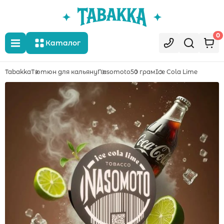
0
Каталог
Tabakka
Тютюн для кальяну
Nasomoto
50 грам
Ice Cola Lime