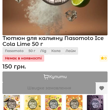
Акції
Тютюн для кальяну Nasomoto Ice
Укр
Рус
Cola Lime 50 г
Nasomoto
50 г
Лід
Кола
Лайм
0
Немає в наявності
150 грн.
Купити
Швидке замовлення