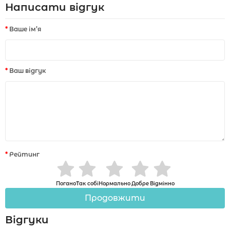
Написати відгук
Ваше ім’я
Ваш відгук
Рейтинг
Погано
Так собі
Нормально
Добре
Відмінно
Продовжити
Відгуки