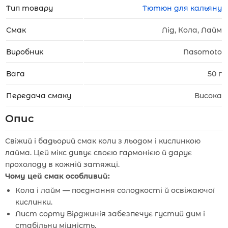
Тип товару
Тютюн для кальяну
Смак
Лід, Кола, Лайм
Виробник
Nasomoto
Вага
50 г
Передача смаку
Висока
Опис
Свіжий і бадьорий смак коли з льодом і кислинкою
лайма. Цей мікс дивує своєю гармонією й дарує
прохолоду в кожній затяжці.
Чому цей смак особливий:
Кола і лайм — поєднання солодкості й освіжаючої
кислинки.
Лист сорту Вірджинія забезпечує густий дим і
стабільну міцність.