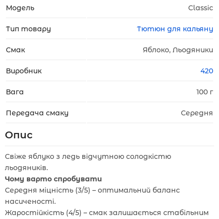
Модель
Classic
Тип товару
Тютюн для кальяну
Смак
Яблоко, Льодяники
Виробник
420
Вага
100 г
Передача смаку
Середня
Опис
Свіже яблуко з ледь відчутною солодкістю
льодяників.
Чому варто спробувати
Середня міцність (3/5) – оптимальний баланс
насиченості.
Жаростійкість (4/5) – смак залишається стабільним