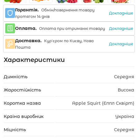
Гарантія.
Обмін/повернення товару
Докладніше
протягом 14 днів
Оплата.
Докладніше
Оплата при отриманні товару
Доставка.
Кур'єром по Києву, Нова
Докладніше
Пошта
Характеристики
Димність
Середня
Жаростійкість
Висока
Коротка назва
Apple Squirt (Еппл Сквірт)
Країна виробник
Україна
Міцність
Середня