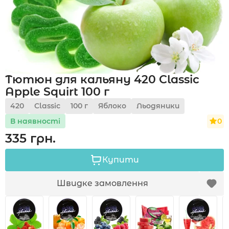
Акції
Тютюн для кальяну 420 Classic
Укр
Рус
Apple Squirt 100 г
420
Classic
100 г
Яблоко
Льодяники
0
В наявності
335 грн.
Купити
Швидке замовлення