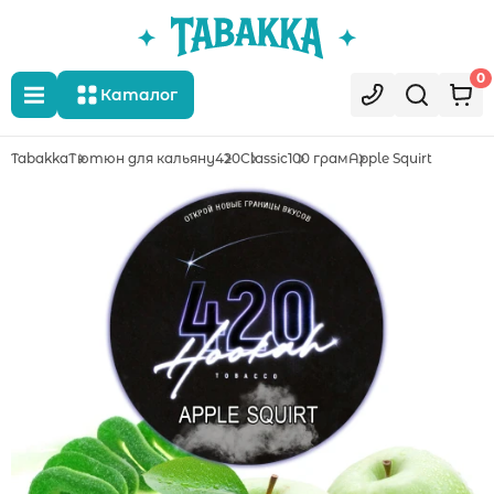
0
Каталог
Tabakka
Тютюн для кальяну
420
Classic
100 грам
Apple Squirt