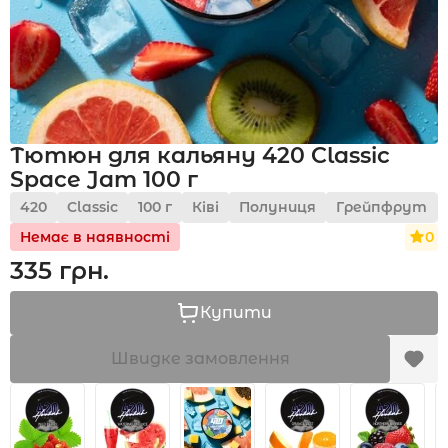
Акції
Тютюн для кальяну 420 Classic
Укр
Рус
Space Jam 100 г
420
Classic
100 г
Ківі
Полуниця
Грейпфрут
0
Немає в наявності
335 грн.
Купити
Швидке замовлення