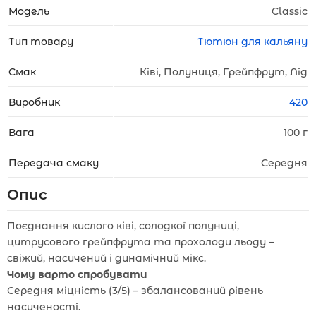
Модель
Classic
Тип товару
Тютюн для кальяну
Смак
Ківі, Полуниця, Грейпфрут, Лід
Виробник
420
Вага
100 г
Передача смаку
Середня
Опис
Поєднання кислого ківі, солодкої полуниці,
цитрусового грейпфрута та прохолоди льоду –
свіжий, насичений і динамічний мікс.
Чому варто спробувати
Середня міцність (3/5) – збалансований рівень
насиченості.