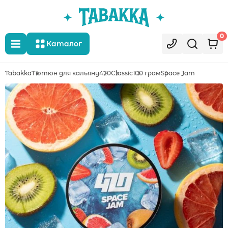
0
Каталог
Tabakka
Тютюн для кальяну
420
Classic
100 грам
Space Jam