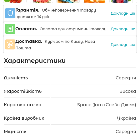
Гарантія.
Обмін/повернення товару
Докладніше
протягом 14 днів
Оплата.
Докладніше
Оплата при отриманні товару
Доставка.
Кур'єром по Києву, Нова
Докладніше
Пошта
Характеристики
Димність
Середня
Жаростійкість
Висока
Коротка назва
Space Jam (Спейс Джем)
Країна виробник
Україна
Міцність
Середня