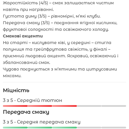
Жаростійкість (4/5) – смак залишається чистим
навіть при нагріванні.
Густота диму (3/5) – рівномірні, м’які клуби.
Передача смаку (3/5) – поєднання ягідної кислинки,
фруктової солодкості та освіжаючого холоду.
Смакові акценти
На старті – кислувате ківі, у середині – стигла
полуниця та грейпфрутова свіжість, у фіналі –
приємний льодовий акцент. Яскравий, освіжаючий і
збалансований смак.
Чудово поєднується з м’ятними та цитрусовими
міксами.
Міцність
3 з 5 - Середній тютюн
Передача смаку
3 з 5 - Середня передача смаку