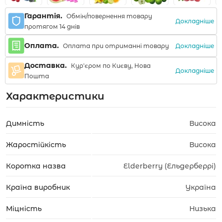
Гарантія.
Обмін/повернення товару
Докладніше
протягом 14 днів
Оплата.
Докладніше
Оплата при отриманні товару
Доставка.
Кур'єром по Києву, Нова
Докладніше
Пошта
Характеристики
Димність
Висока
Жаростійкість
Висока
Коротка назва
Elderberry (Ельдерберрі)
Країна виробник
Україна
Міцність
Низька