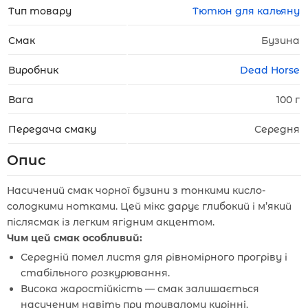
Тип товару
Тютюн для кальяну
Смак
Бузина
Виробник
Dead Horse
Вага
100 г
Передача смаку
Середня
Опис
Насичений смак чорної бузини з тонкими кисло-
солодкими нотками. Цей мікс дарує глибокий і м’який
післясмак із легким ягідним акцентом.
Чим цей смак особливий:
Середній помел листя для рівномірного прогріву і
стабільного розкурювання.
Висока жаростійкість — смак залишається
насиченим навіть при тривалому курінні.