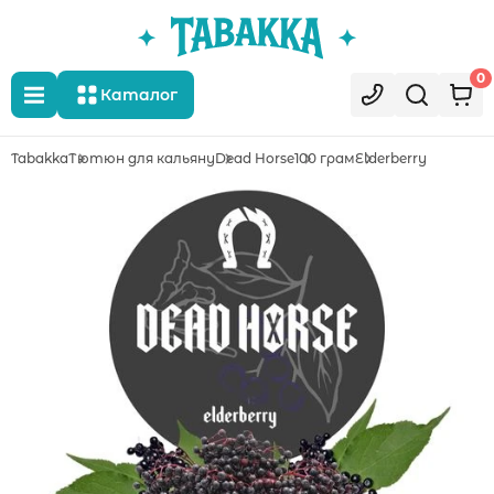
0
Каталог
Tabakka
Тютюн для кальяну
Dead Horse
100 грам
Elderberry