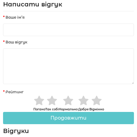
Написати відгук
Ваше ім’я
Ваш відгук
Рейтинг
Погано
Так собі
Нормально
Добре
Відмінно
Продовжити
Відгуки