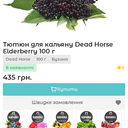
Акції
Тютюн для кальяну Dead Horse
Укр
Рус
Elderberry 100 г
Dead Horse
100 г
Бузина
0
В наявності
435 грн.
Купити
Швидке замовлення