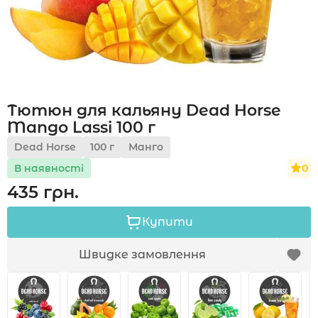
Акції
Тютюн для кальяну Dead Horse
Укр
Рус
Mango Lassi 100 г
Dead Horse
100 г
Манго
0
В наявності
435 грн.
Купити
Швидке замовлення