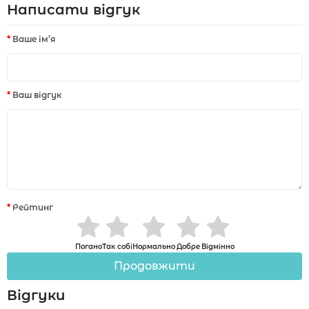
Написати відгук
Ваше ім’я
Ваш відгук
Рейтинг
Погано
Так собі
Нормально
Добре
Відмінно
Продовжити
Відгуки