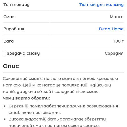
Тип товару
Тютюн для кальяну
Смак
Манго
Виробник
Dead Horse
Вага
100 г
Передача смаку
Середня
Опис
Соковитий смак стиглого манго з легкою кремовою
ноткою. Цей мікс нагадує популярний індійський
напій, даруючи м’який і солодкий післясмак.
Чому варто обрати:
Середній помел забезпечує зручне розкурювання і
стабільне прогрівання.
Висока жаростійкість допомагає зберегти
насичений смак протягом усього сеансу.