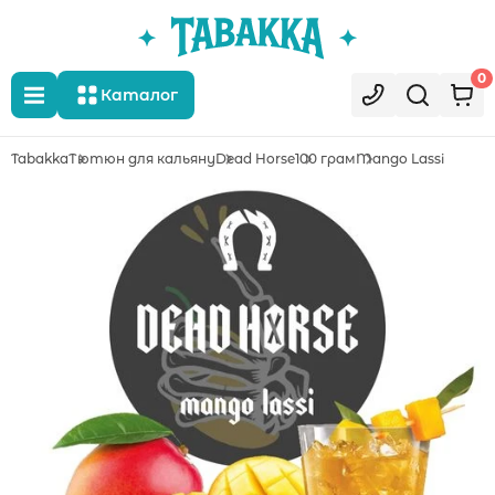
0
Каталог
Tabakka
Тютюн для кальяну
Dead Horse
100 грам
Mango Lassi