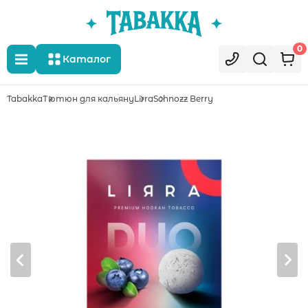
0
Каталог
Tabakka
Тютюн для кальяну
Lirra
Schnozz Berry