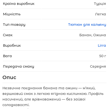
Країна виробник
Турція
Міцність
Легка
Тип товару
Тютюн для кальяну
Смак
Банан, Ожина
Виробник
Lirra
Вага
50 г
Передача смаку
Середня
Опис
Незвичне поєднання банана та ожини — м’який,
вершковий смак з легкою ягідною кислинкою. Профіль
насичений, але врівноважений — без зайвої
солодкавості.