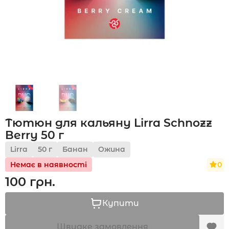
Акції
Укр
Рус
Тютюн для кальяну Lirra Schnozz
Berry 50 г
Lirra
50 г
Банан
Ожина
0
Немає в наявності
100 грн.
Купити
Швидке замовлення