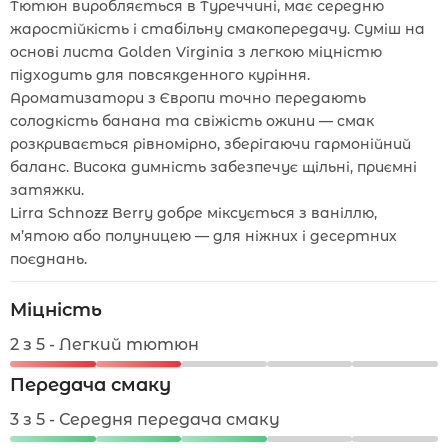
Тютюн виробляється в Туреччині, має середню
жаростійкість і стабільну смакопередачу. Суміш на
основі листа Golden Virginia з легкою міцністю
підходить для повсякденного куріння.
Ароматизатори з Європи точно передають
солодкість банана та свіжість ожини — смак
розкривається рівномірно, зберігаючи гармонійний
баланс. Висока димність забезпечує щільні, приємні
затяжки.
Lirra Schnozz Berry добре міксується з ваніллю,
м’ятою або полуницею — для ніжних і десертних
поєднань.
Міцність
2 з 5 - Легкий тютюн
Передача смаку
3 з 5 - Середня передача смаку