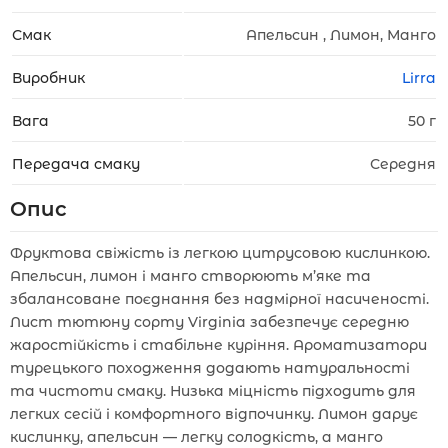
Смак
Апельсин , Лимон, Манго
Виробник
Lirra
Вага
50 г
Передача смаку
Середня
Опис
Фруктова свіжість із легкою цитрусовою кислинкою.
Апельсин, лимон і манго створюють м’яке та
збалансоване поєднання без надмірної насиченості.
Лист тютюну сорту Virginia забезпечує середню
жаростійкість і стабільне куріння. Ароматизатори
турецького походження додають натуральності
та чистоти смаку. Низька міцність підходить для
легких сесій і комфортного відпочинку. Лимон дарує
кислинку, апельсин — легку солодкість, а манго