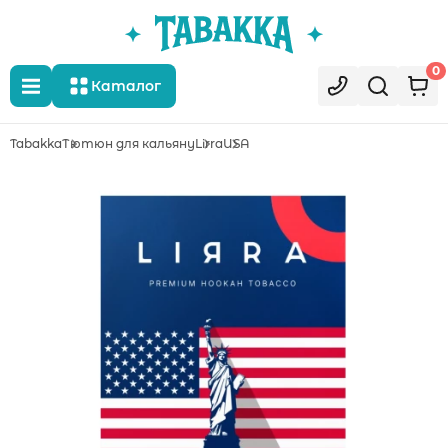
0
Каталог
Tabakka
Тютюн для кальяну
Lirra
USA