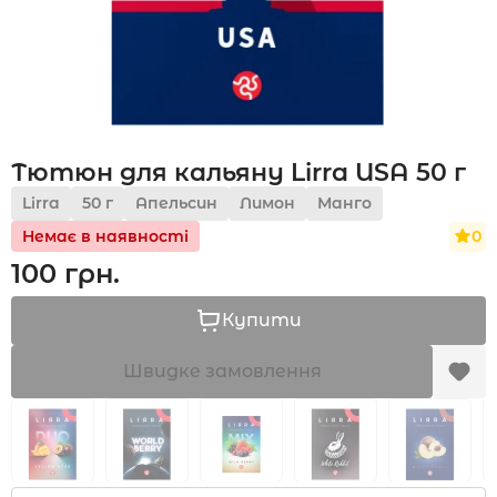
Акції
Тютюн для кальяну Lirra USA 50 г
Укр
Рус
Lirra
50 г
Апельсин
Лимон
Манго
0
Немає в наявності
100 грн.
Купити
Швидке замовлення