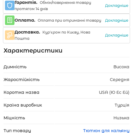
Гарантія.
Обмін/повернення товару
Докладніше
протягом 14 днів
Оплата.
Докладніше
Оплата при отриманні товару
Доставка.
Кур'єром по Києву, Нова
Докладніше
Пошта
Характеристики
Димність
Висока
Жаростійкість
Середня
Коротка назва
USA (Ю Ес Ей)
Країна виробник
Турція
Міцність
Низька
Тип товару
Тютюн для кальяну