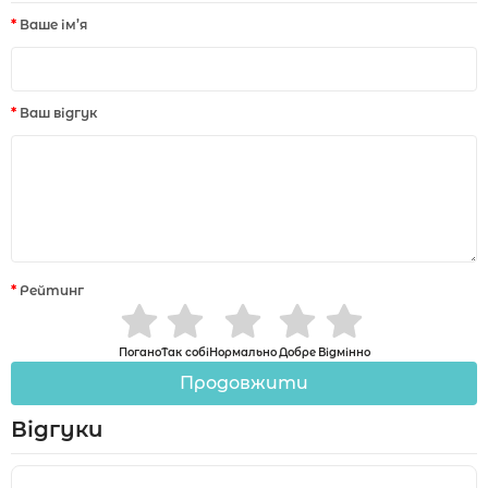
Ваше ім’я
Ваш відгук
Рейтинг
Погано
Так собі
Нормально
Добре
Відмінно
Продовжити
Відгуки