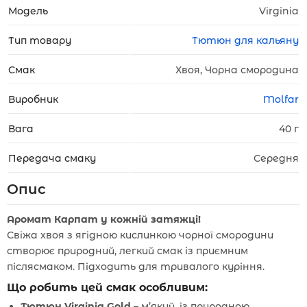
Модель
Virginia
Тип товару
Тютюн для кальяну
Смак
Хвоя, Чорна смородина
Виробник
Molfar
Вага
40 г
Передача смаку
Середня
Опис
Аромат Карпат у кожній затяжці!
Свіжа хвоя з ягідною кислинкою чорної смородини
створює природний, легкий смак із приємним
післясмаком. Підходить для тривалого куріння.
Що робить цей смак особливим:
Тютюн Virginia Gold
– м’який, із природною