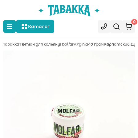
0
Каталог
Tabakka
Тютюн для кальяну
Molfar
Virginia
40 грам
Карпатский Дух