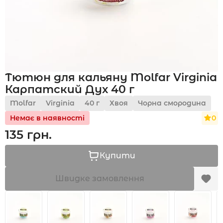
Акції
Тютюн для кальяну Molfar Virginia
Укр
Рус
Карпатский Дух 40 г
Molfar
Virginia
40 г
Хвоя
Чорна смородина
0
Немає в наявності
135 грн.
Купити
Швидке замовлення