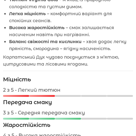
солодкістю та густим димом.
Легка міцність
– комфортний варіант для
спокійних сеансів.
Висока жаростійкість
– смак залишається
насиченим навіть при нагріванні.
Баланс свіжості та кислинки
– хвоя додає легку
пряність, смородина – ягідну насиченість.
Карпатський Дух чудово поєднується з м’ятою,
цитрусовими та лісовими ягодами.
Міцність
2 з 5 - Легкий тютюн
Передача смаку
3 з 5 - Середня передача смаку
Жаростійкість
4 з 5 - Висока жаростійкість