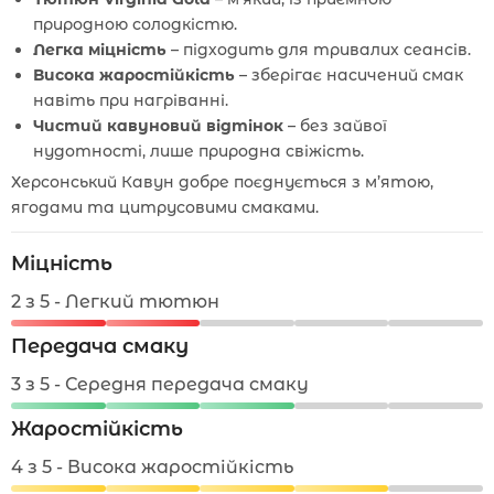
природною солодкістю.
Легка міцність
– підходить для тривалих сеансів.
Висока жаростійкість
– зберігає насичений смак
навіть при нагріванні.
Чистий кавуновий відтінок
– без зайвої
нудотності, лише природна свіжість.
Херсонський Кавун добре поєднується з м’ятою,
ягодами та цитрусовими смаками.
Міцність
2 з 5 - Легкий тютюн
Передача смаку
3 з 5 - Середня передача смаку
Жаростійкість
4 з 5 - Висока жаростійкість