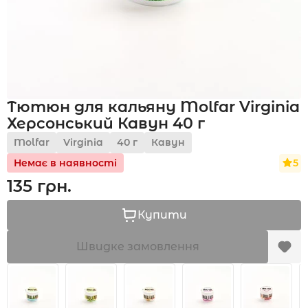
Акції
Тютюн для кальяну Molfar Virginia
Укр
Рус
Херсонський Кавун 40 г
Molfar
Virginia
40 г
Кавун
5
Немає в наявності
135 грн.
Купити
Швидке замовлення