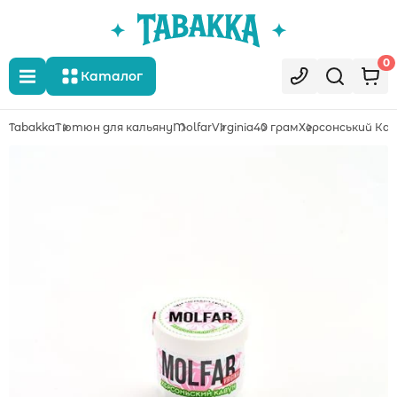
0
Каталог
Tabakka
Тютюн для кальяну
Molfar
Virginia
40 грам
Херсонський Ка