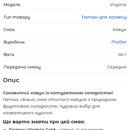
Модель
Virginia
Тип товару
Тютюн для кальяну
Смак
Кавун
Виробник
Molfar
Вага
40 г
Передача смаку
Середня
Опис
Соковитий кавун із натуральною солодкістю!
Легкий, свіжий смак стиглого кавуна з природною
фруктовою солодкістю. Чудовий вибір для
неквапливого куріння.
Що варто знати про цей смак:
Тютюн Virginia Gold
– м’який, із приємною