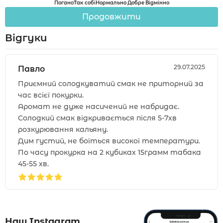
Погано
Так собі
Нормально
Добре
Відмінно
Продовжити
Відгуки
29.07.2025
Павло
Приємний солодкуватий смак не приторний за
час всієї покурки.
Аромат не дуже насичений не набридає.
Солодкий смак відкривається після 5-7хв
розкурювання кальяну.
Дим густий, не боїться високої температури.
По часу прокурка на 2 кубиках 15грамм табака
45-55 хв.
Наш Instagram